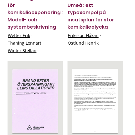
för
Umeå : ett
kemikalieexponering :
typexempel på
Modell- och
insatsplan för stor
systembeskrivning
kemikalieolycka
Wetter Erik
·
Eriksson Håkan
·
Thaning Lennart
·
Östlund Henrik
Winter Stellan