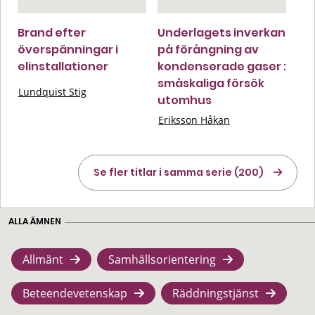
Brand efter
Underlagets inverkan
överspänningar i
på förångning av
elinstallationer
kondenserade gaser :
småskaliga försök
Lundquist Stig
utomhus
Eriksson Håkan
Se fler titlar i samma serie (200)
ALLA ÄMNEN
Allmänt
Samhällsorientering
Beteendevetenskap
Räddningstjänst