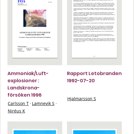
Ammoniak/Luft-
Rapport Letobranden
explosioner :
1992-07-20
Landskrona-
försöken 1996
Hjalmarsson S
Carlsson T
·
Lamnevik S
·
Niréus K