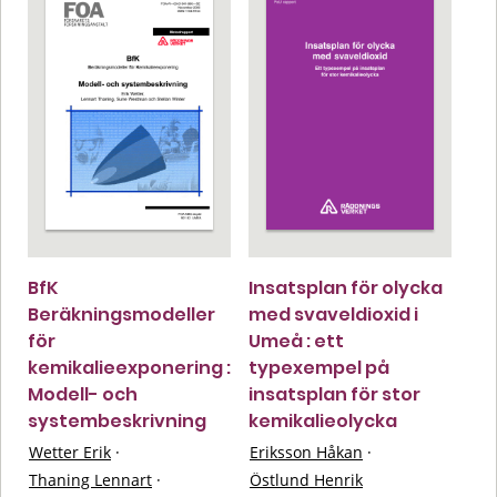
BfK
Insatsplan för olycka
Beräkningsmodeller
med svaveldioxid i
för
Umeå : ett
kemikalieexponering :
typexempel på
Modell- och
insatsplan för stor
systembeskrivning
kemikalieolycka
Wetter Erik
·
Eriksson Håkan
·
Thaning Lennart
·
Östlund Henrik