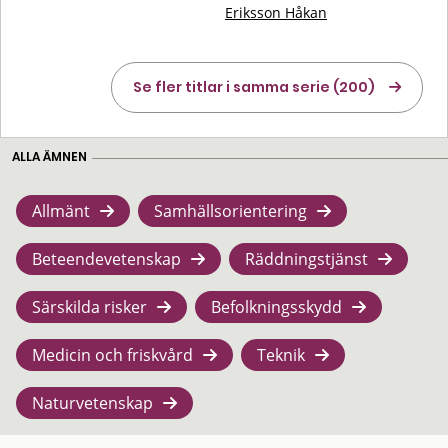
Eriksson Håkan
Se fler titlar i samma serie (200)
ALLA ÄMNEN
Allmänt
Samhällsorientering
Beteendevetenskap
Räddningstjänst
Särskilda risker
Befolkningsskydd
Medicin och friskvård
Teknik
Naturvetenskap