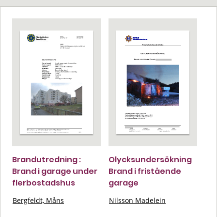
Brandutredning :
Olycksundersökning
Brand i garage under
Brand i fristående
flerbostadshus
garage
Bergfeldt, Måns
Nilsson Madelein