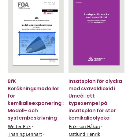
BfK
Insatsplan för olycka
Beräkningsmodeller
med svaveldioxid i
för
Umeå : ett
kemikalieexponering :
typexempel på
Modell- och
insatsplan för stor
systembeskrivning
kemikalieolycka
Wetter Erik
·
Eriksson Håkan
·
Thaning Lennart
·
Östlund Henrik