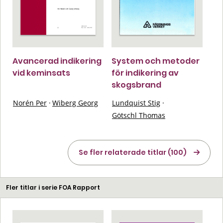
Avancerad indikering
System och metoder
vid keminsats
för indikering av
skogsbrand
Norén Per
·
Wiberg Georg
Lundquist Stig
·
Götschl Thomas
Se fler relaterade titlar (100)
Fler titlar i serie FOA Rapport