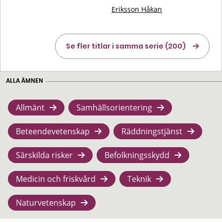
Eriksson Håkan
Se fler titlar i samma serie (200)
ALLA ÄMNEN
Allmänt
Samhällsorientering
Beteendevetenskap
Räddningstjänst
Särskilda risker
Befolkningsskydd
Medicin och friskvård
Teknik
Naturvetenskap