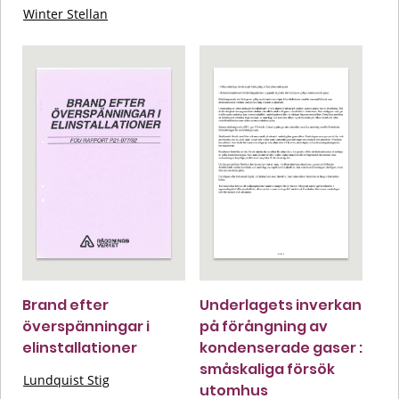
Winter Stellan
Brand efter
Underlagets inverkan
överspänningar i
på förångning av
elinstallationer
kondenserade gaser :
småskaliga försök
Lundquist Stig
utomhus