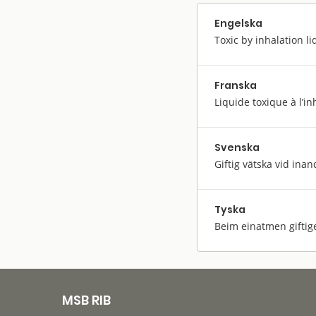
Engelska
Toxic by inhalation li
Franska
Liquide toxique à l’in
Svenska
Giftig vätska vid inan
Tyska
Beim einatmen giftige
MSB RIB