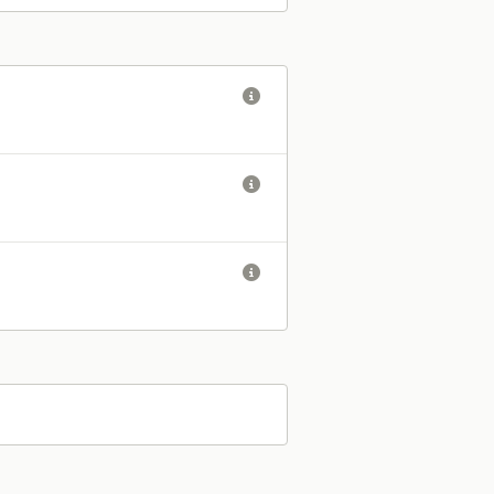


