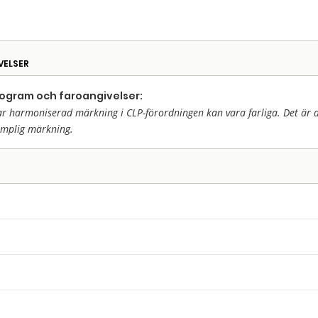
VELSER
togram och faroangivelser:
harmoniserad märkning i CLP-förordningen kan vara farliga. Det är då 
ämplig märkning.