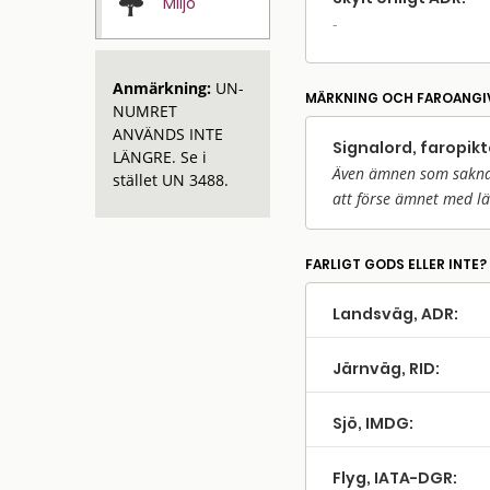
Miljö
-
Anmärkning:
UN-
MÄRKNING OCH FAROANGI
NUMRET
ANVÄNDS INTE
Signalord, faropik
LÄNGRE. Se i
Även ämnen som saknar 
stället UN 3488.
att förse ämnet med l
FARLIGT GODS ELLER INTE?
Landsväg, ADR:
Järnväg, RID:
Sjö, IMDG:
Flyg, IATA-DGR: