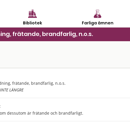
Bibliotek
Farliga ämnen
ing, frätande, brandfarlig, n.o.s.
dning, frätande, brandfarlig, n.o.s.
INTE LÄNGRE
:
som dessutom är frätande och brandfarligt.