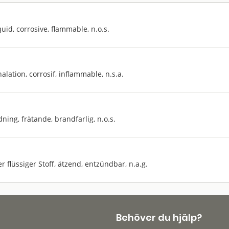
quid, corrosive, flammable, n.o.s.
halation, corrosif, inflammable, n.s.a.
dning, frätande, brandfarlig, n.o.s.
r flüssiger Stoff, ätzend, entzündbar, n.a.g.
Behöver du hjälp?