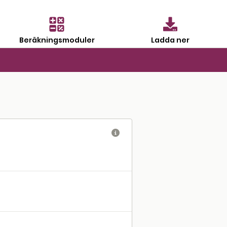
Beräkningsmoduler
Ladda ner
