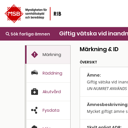
Giftig vätska vid inandn
Sök farliga ämnen
Märkning & ID
Märkning
ÖVERSIKT
Räddning
Ämne:
Giftig vätska vid inan
UN-NUMRET ANVÄNDS 
Akutvård
Ämnes­beskrivning
Fysdata
Mycket giftigt ämne 
Skylt enligt ADR: