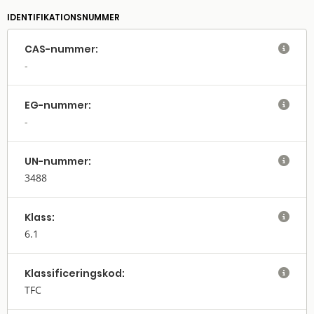
IDENTIFIKATIONSNUMMER
CAS-nummer:

EG-nummer:

UN-nummer:

3488
Klass:

6.1
Klassifi­cerings­kod:

TFC