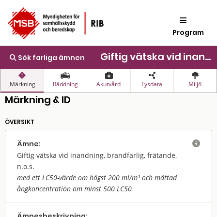
Program
Giftig vätska vid inandning, brandfarlig, frätande, n.o.s.
Sök farliga ämnen
Märkning
Räddning
Akutvård
Fysdata
Miljö
Märkning & ID
ÖVERSIKT
Ämne:

Giftig vätska vid inandning, brandfarlig, frätande,
n.o.s.
med ett LC50-värde om högst 200 ml/m³ och mättad
ångkoncentration om minst 500 LC50
Ämnes­beskrivning: