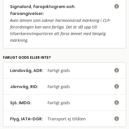
Signalord, faropiktogram och

faroangivelser:
Även ämnen som saknar harmoniserad märkning i CLP-
förordningen kan vara farliga. Det är då upp till
tillverkaren/
importören att förse ämnet med lämplig
märkning.
FARLIGT GODS ELLER INTE?
Landsväg, ADR:
Farligt gods

Järnväg, RID:
Farligt gods

Sjö, IMDG:
Farligt gods

Flyg, IATA-DGR:
Transport ej tillåten
