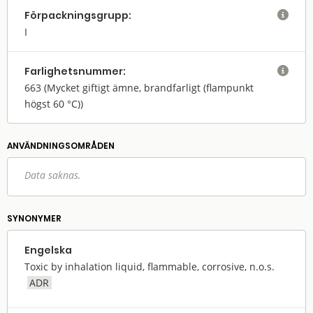
Förpack­nings­grupp:

I
Farlighets­nummer:

663
(Mycket giftigt ämne, brandfarligt (flampunkt
högst 60 °C))
ANVÄNDNINGS­OMRÅDEN
Data saknas.
SYNONYMER
Engelska
Toxic by inhalation liquid, flammable, corrosive, n.o.s.
ADR