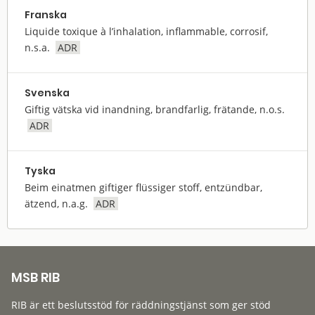
Franska
Liquide toxique à l’inhalation, inflammable, corrosif,
n.s.a.
ADR
Svenska
Giftig vätska vid inandning, brandfarlig, frätande, n.o.s.
ADR
Tyska
Beim einatmen giftiger flüssiger stoff, entzündbar,
ätzend, n.a.g.
ADR
MSB RIB
RIB är ett beslutsstöd för räddningstjänst som ger stöd