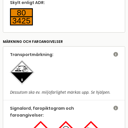
Skylt enligt ADR:
80
3425
MÄRKNING OCH FAROANGIVELSER
Transport­märkning:

Dessutom ska ev. miljöfarlighet märkas upp. Se hjälpen.
Signalord, faropiktogram och

faroangivelser: