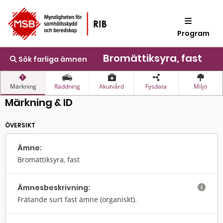
Program
Bromättiksyra, fast
Sök farliga ämnen
Märkning
Räddning
Akutvård
Fysdata
Miljö
Märkning & ID
ÖVERSIKT
Ämne:
Bromättiksyra, fast
Ämnes­beskrivning:

Frätande surt fast ämne (organiskt).