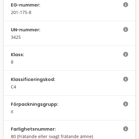
EG-nummer:

201-175-8
UN-nummer:

3425
Klass:

8
Klassifi­cerings­kod:

C4
Förpack­nings­grupp:

II
Farlighets­nummer:

80
(Frätande eller svagt frätande ämne)