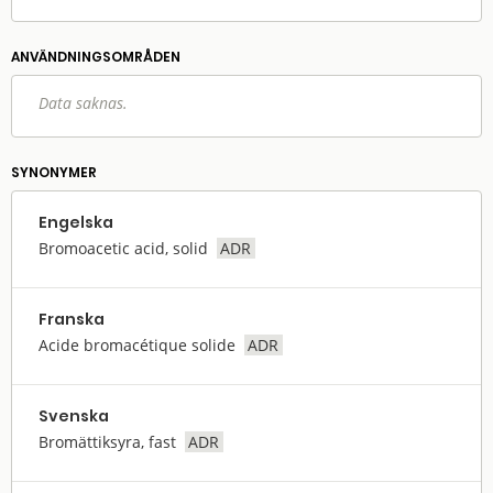
ANVÄNDNINGS­OMRÅDEN
Data saknas.
SYNONYMER
Engelska
Bromoacetic acid, solid
ADR
Franska
Acide bromacétique solide
ADR
Svenska
Bromättiksyra, fast
ADR