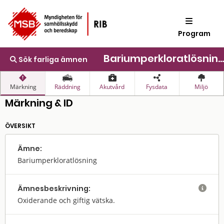
Program
Bariumperkloratlösning
Sök farliga ämnen
Märkning
Räddning
Akutvård
Fysdata
Miljö
Märkning & ID
ÖVERSIKT
Ämne:
Bariumperkloratlösning
Ämnes­beskrivning:

Oxiderande och giftig vätska.