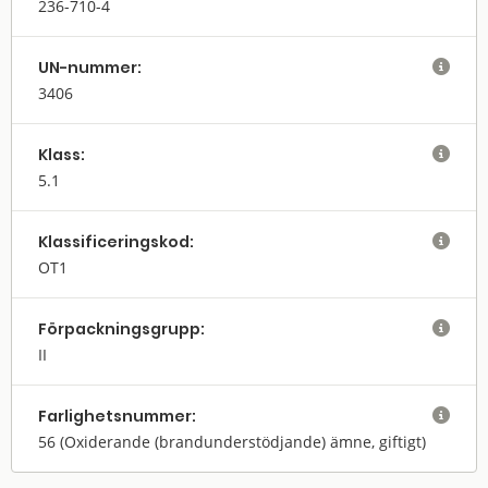
236-710-4
UN-nummer:

3406
Klass:

5.1
Klassifi­cerings­kod:

OT1
Förpack­nings­grupp:

II
Farlighets­nummer:

56
(Oxiderande (brandunderstödjande) ämne, giftigt)