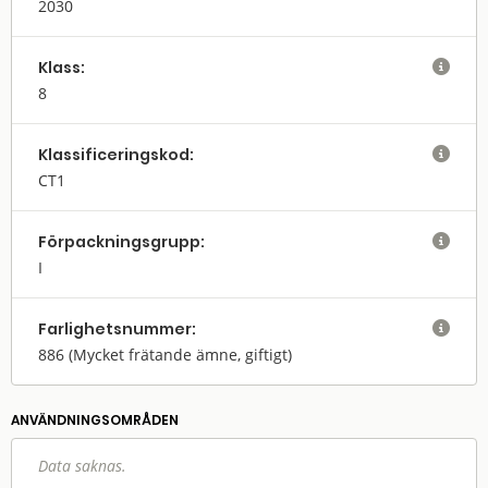
2030
Klass:

8
Klassifi­cerings­kod:

CT1
Förpack­nings­grupp:

I
Farlighets­nummer:

886
(Mycket frätande ämne, giftigt)
ANVÄNDNINGS­OMRÅDEN
Data saknas.