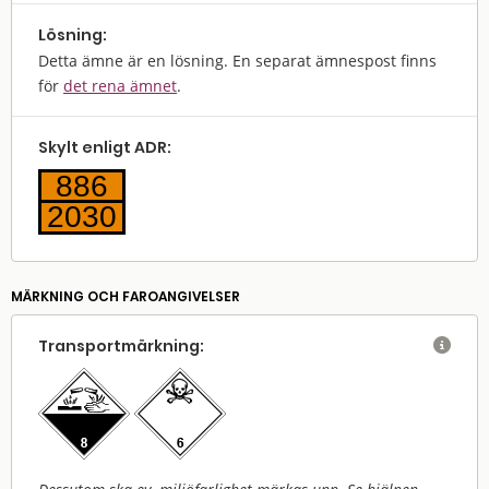
Lösning:
Detta ämne är en lösning. En separat ämnespost finns
för
det rena ämnet
.
Skylt enligt ADR:
886
2030
MÄRKNING OCH FAROANGIVELSER
Transport­märkning:
