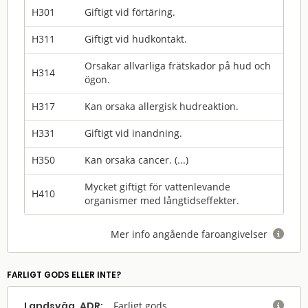
H301
Giftigt vid förtäring.
H311
Giftigt vid hudkontakt.
Orsakar allvarliga frätskador på hud och
H314
ögon.
H317
Kan orsaka allergisk hudreaktion.
H331
Giftigt vid inandning.
H350
Kan orsaka cancer. (...)
Mycket giftigt för vattenlevande
H410
organismer med långtidseffekter.
Mer info angående faroangivelser

FARLIGT GODS ELLER INTE?
Landsväg, ADR:
Farligt gods
