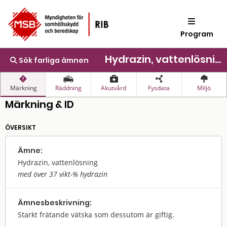
Program
Hydrazin, vattenlösning
Sök farliga ämnen
Märkning
Räddning
Akutvård
Fysdata
Miljö
Märkning & ID
ÖVERSIKT
Ämne:
Hydrazin, vattenlösning
med över 37 vikt-% hydrazin
Ämnes­beskrivning:
Starkt frätande vätska som dessutom är giftig.