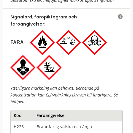
Dessutom ska ev. miljöfarlighet märkas upp. Se hjälpen.
Signalord, faropiktogram och

faroangivelser:
FARA
Ytterligare märkning kan behövas. Beroende på
koncentration kan CLP-märkningskraven bli lindrigare. Se
hjälpen.
Kod
Faroangivelse
H226
Brandfarlig vätska och ånga.