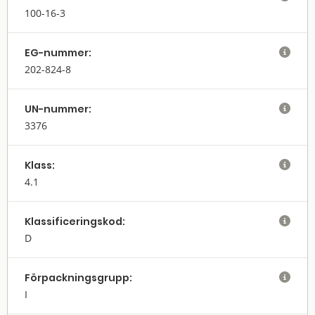
100-16-3
EG-nummer:

202-824-8
UN-nummer:

3376
Klass:

4.1
Klassifi­cerings­kod:

D
Förpack­nings­grupp:

I