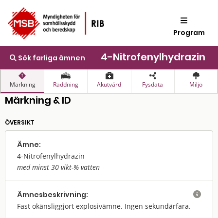
Program
4-Nitrofenylhydrazin
Sök farliga ämnen
Märkning
Räddning
Akutvård
Fysdata
Miljö
Märkning & ID
ÖVERSIKT
Ämne:
4-Nitrofenylhydrazin
med minst 30 vikt-% vatten
Ämnes­beskrivning:

Fast okänsliggjort explosivämne. Ingen sekundärfara.