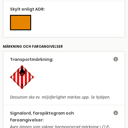
Skylt enligt ADR:
MÄRKNING OCH FAROANGIVELSER
Transport­märkning:

Dessutom ska ev. miljöfarlighet märkas upp. Se hjälpen.
Signalord, faropiktogram och

faroangivelser:
Även ämnen som saknar harmoniserad märkning i CLP-