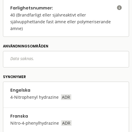
Farlighets­nummer:

40
(Brandfarligt eller självreaktivt eller
självupphettande fast ämne eller polymeriserande
ämne)
ANVÄNDNINGS­OMRÅDEN
Data saknas.
SYNONYMER
Engelska
4-Nitrophenyl hydrazine
ADR
Franska
Nitro-4-phenylhydrazine
ADR