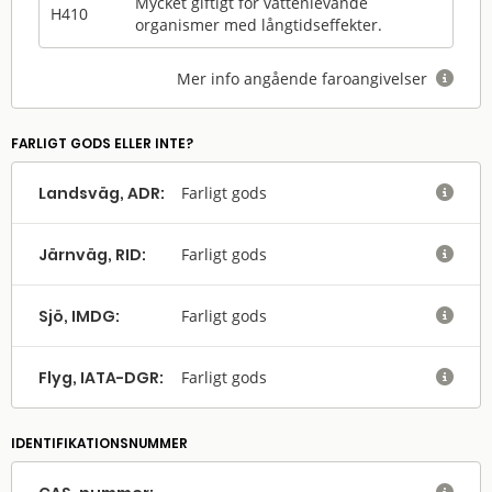
Mycket giftigt för vattenlevande
H410
organismer med långtidseffekter.
Mer info angående faroangivelser

FARLIGT GODS ELLER INTE?
Landsväg, ADR:
Farligt gods

Järnväg, RID:
Farligt gods

Sjö, IMDG:
Farligt gods

Flyg, IATA-DGR:
Farligt gods

IDENTIFIKATIONSNUMMER