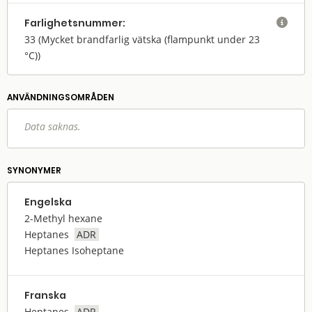
Farlighets­nummer:

33
(Mycket brandfarlig vätska (flampunkt under 23
°C))
ANVÄNDNINGS­OMRÅDEN
Data saknas.
SYNONYMER
Engelska
2-Methyl hexane
Heptanes
ADR
Heptanes Isoheptane
Franska
Heptanes
ADR