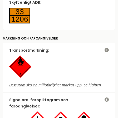
Skylt enligt ADR:
33
1206
MÄRKNING OCH FAROANGIVELSER
Transport­märkning:

Dessutom ska ev. miljöfarlighet märkas upp. Se hjälpen.
Signalord, faropiktogram och

faroangivelser: