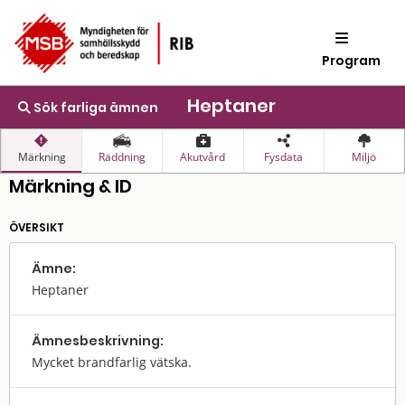
Program
Heptaner
Sök farliga ämnen
Märkning
Räddning
Akutvård
Fysdata
Miljö
Märkning & ID
ÖVERSIKT
Ämne:
Heptaner
Ämnes­beskrivning:
Mycket brandfarlig vätska.