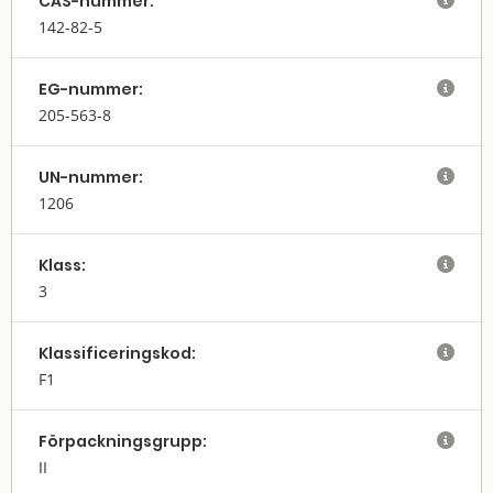
CAS-nummer:

142-82-5
EG-nummer:

205-563-8
UN-nummer:

1206
Klass:

3
Klassifi­cerings­kod:

F1
Förpack­nings­grupp:

II