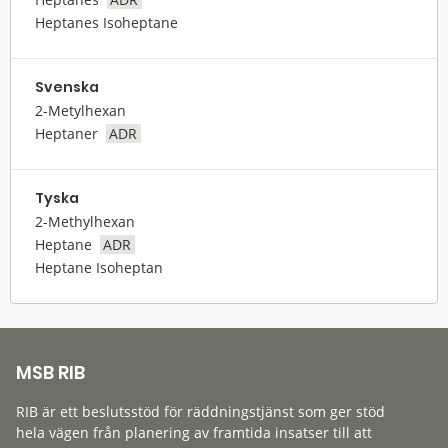
Heptanes Isoheptane
Svenska
2-Metylhexan
Heptaner
ADR
Tyska
2-Methylhexan
Heptane
ADR
Heptane Isoheptan
MSB RIB
RIB är ett beslutsstöd för räddningstjänst som ger stöd
hela vägen från planering av framtida insatser till att