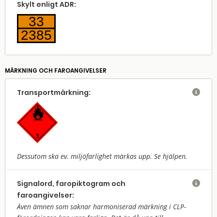
Skylt enligt ADR:
33
2385
MÄRKNING OCH FAROANGIVELSER
Transport­märkning:

Dessutom ska ev. miljöfarlighet märkas upp. Se hjälpen.
Signalord, faropiktogram och

faroangivelser:
Även ämnen som saknar harmoniserad märkning i CLP-