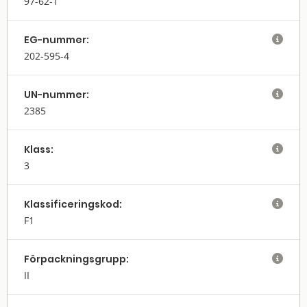
97-62-1
EG-nummer:

202-595-4
UN-nummer:

2385
Klass:

3
Klassifi­cerings­kod:

F1
Förpack­nings­grupp:

II