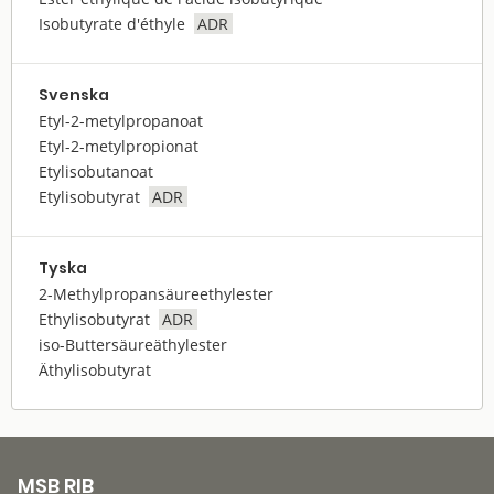
Isobutyrate d'éthyle
ADR
Svenska
Etyl-2-metylpropanoat
Etyl-2-metylpropionat
Etylisobutanoat
Etylisobutyrat
ADR
Tyska
2-Methylpropansäureethylester
Ethylisobutyrat
ADR
iso-Buttersäureäthylester
Äthylisobutyrat
MSB RIB