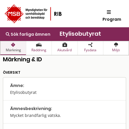
Program
Etylisobutyrat
Sök farliga ämnen
Märkning
Räddning
Akutvård
Fysdata
Miljö
Märkning & ID
ÖVERSIKT
Ämne:
Etylisobutyrat
Ämnes­beskrivning:
Mycket brandfarlig vätska.