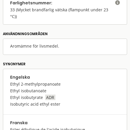
Farlighets­nummer:

33
(Mycket brandfarlig vätska (flampunkt under 23
°C))
ANVÄNDNINGS­OMRÅDEN
Aromämne för livsmedel.
SYNONYMER
Engelska
Ethyl 2-methylpropanoate
Ethyl isobutanoate
Ethyl isobutyrate
ADR
Isobutyric acid ethyl ester
Franska
Ester éthylique de l'acide isobutyrique