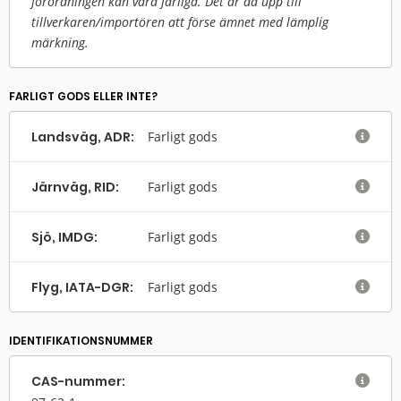
förordningen kan vara farliga. Det är då upp till
tillverkaren/
importören att förse ämnet med lämplig
märkning.
FARLIGT GODS ELLER INTE?
Landsväg, ADR:
Farligt gods

Järnväg, RID:
Farligt gods

Sjö, IMDG:
Farligt gods

Flyg, IATA-DGR:
Farligt gods

IDENTIFIKATIONSNUMMER
CAS-nummer:
