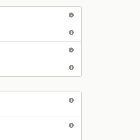





