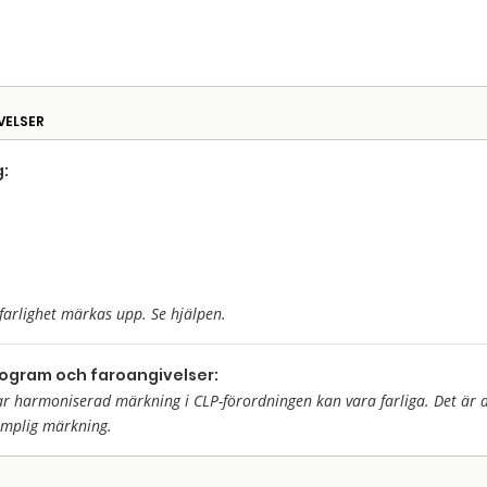
VELSER
:
farlighet märkas upp. Se hjälpen.
togram och faroangivelser:
harmoniserad märkning i CLP-förordningen kan vara farliga. Det är då 
ämplig märkning.