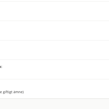
p:
:
re giftigt ämne)