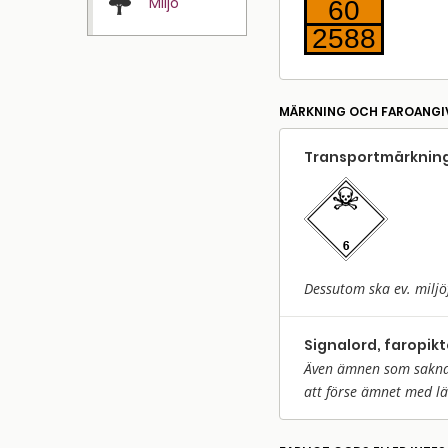
Miljö
60
2588
MÄRKNING OCH FAROANGI
Transport­märkning
Dessutom ska ev. miljö
Signalord, faropik
Även ämnen som saknar 
att förse ämnet med l