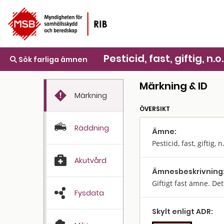
Pesticid, fast, giftig, n.o.
Sök farliga ämnen
Märkning & ID
Märkning
ÖVERSIKT
Räddning
Ämne:
Pesticid, fast, giftig, n
Akutvård
Ämnes­beskrivning
Giftigt fast ämne. De
Fysdata
Skylt enligt ADR: