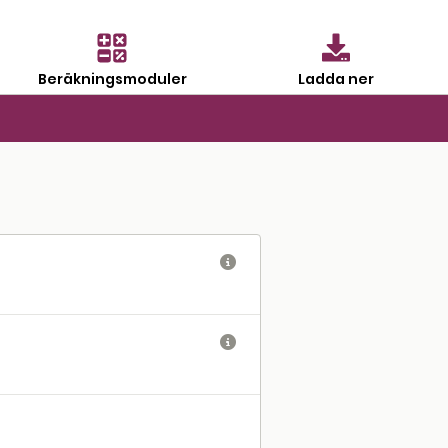
Beräkningsmoduler
Ladda ner

