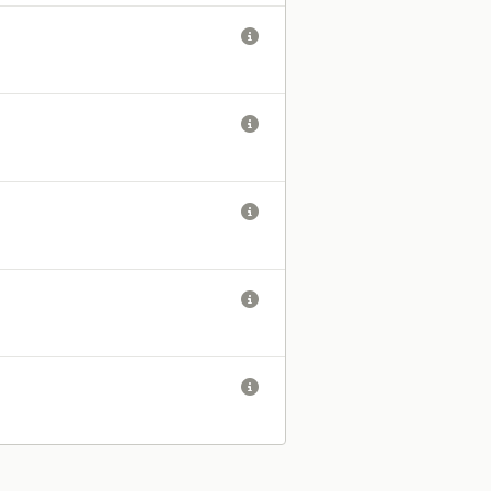




