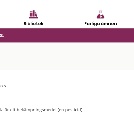
Bibliotek
Farliga ämnen
s.
.o.s.
:
tta är ett bekämpningsmedel (en pesticid).