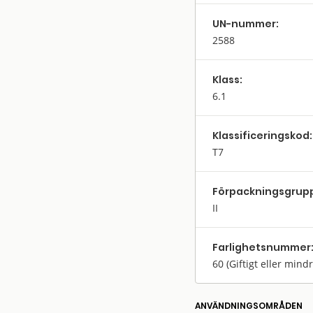
UN-nummer:
2588
Klass:
6.1
Klassifi­cerings­kod:
T7
Förpack­nings­grup
II
Farlighets­nummer
60
(Giftigt eller mind
ANVÄNDNINGS­OMRÅDEN