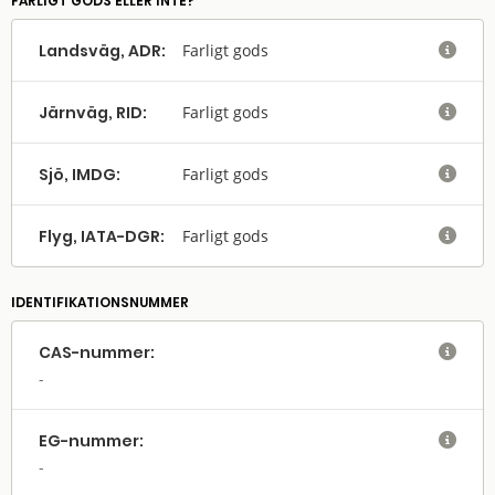
FARLIGT GODS ELLER INTE?
Landsväg, ADR:
Farligt gods

Järnväg, RID:
Farligt gods

Sjö, IMDG:
Farligt gods

Flyg, IATA-DGR:
Farligt gods

IDENTIFIKATIONSNUMMER
CAS-nummer:

EG-nummer:
