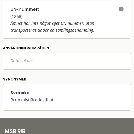
UN-nummer:

(
1268
)
Ämnet har inte något eget UN-nummer, utan
transporteras under en samlingsbenämning.
ANVÄNDNINGS­OMRÅDEN
Data saknas.
SYNONYMER
Svenska
Brunkolstjäredestillat
MSB RIB