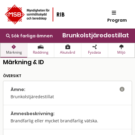
Program
Brunkolstjäredestillat
Sök farliga ämnen
Märkning
Räddning
Akutvård
Fysdata
Miljö
Märkning & ID
ÖVERSIKT
Ämne:

Brunkolstjäredestillat
Ämnes­beskrivning:
Brandfarlig eller mycket brandfarlig vätska.