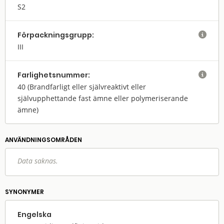
S2
Förpack­nings­grupp:

III
Farlighets­nummer:

40
(Brandfarligt eller självreaktivt eller
självupphettande fast ämne eller polymeriserande
ämne)
ANVÄNDNINGS­OMRÅDEN
Data saknas.
SYNONYMER
Engelska