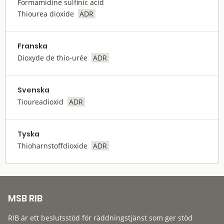
Formamidine sulfinic acid
Thiourea dioxide
ADR
Franska
Dioxyde de thio-urée
ADR
Svenska
Tioureadioxid
ADR
Tyska
Thioharnstoffdioxide
ADR
MSB RIB
RIB är ett beslutsstöd för räddningstjänst som ger stöd