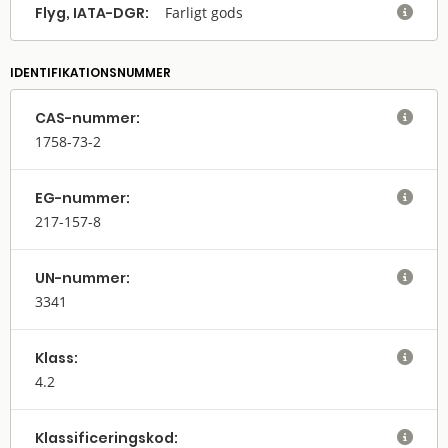
Flyg, IATA-DGR:
Farligt gods

IDENTIFIKATIONSNUMMER
CAS-nummer:

1758-73-2
EG-nummer:

217-157-8
UN-nummer:

3341
Klass:

4.2
Klassifi­cerings­kod:
