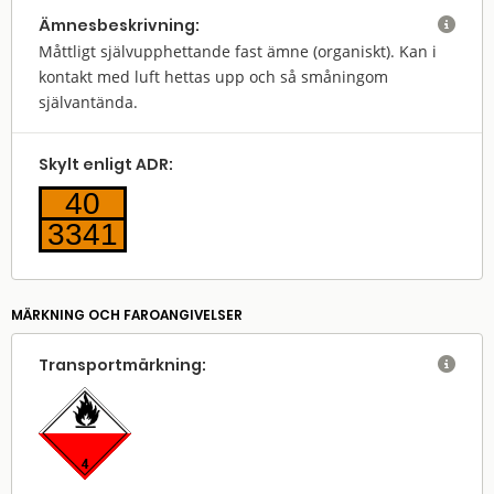
Ämnes­beskrivning:

Måttligt självupphettande fast ämne (organiskt). Kan i
kontakt med luft hettas upp och så småningom
självantända.
Skylt enligt ADR:
40
3341
MÄRKNING OCH FAROANGIVELSER
Transport­märkning:
