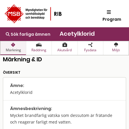
Program
Acetylklorid
Sök farliga ämnen
Märkning
Räddning
Akutvård
Fysdata
Miljö
Märkning & ID
ÖVERSIKT
Ämne:
Acetylklorid
Ämnes­beskrivning:
Mycket brandfarlig vätska som dessutom är frätande
och reagerar farligt med vatten.