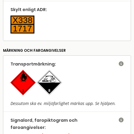
Skylt enligt ADR:
X338
1717
MÄRKNING OCH FAROANGIVELSER
Transport­märkning:

Dessutom ska ev. miljöfarlighet märkas upp. Se hjälpen.
Signalord, faropiktogram och

faroangivelser: