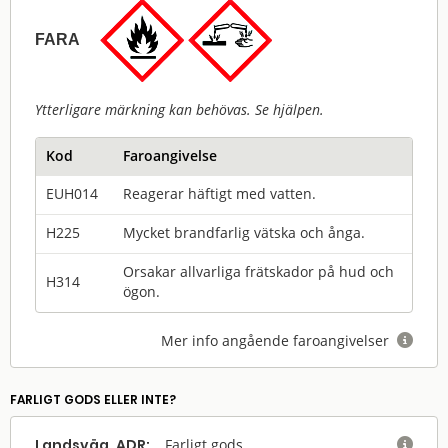
FARA
Ytterligare märkning kan behövas. Se hjälpen.
Kod
Faroangivelse
EUH014
Reagerar häftigt med vatten.
H225
Mycket brandfarlig vätska och ånga.
Orsakar allvarliga frätskador på hud och
H314
ögon.
Mer info angående faroangivelser

FARLIGT GODS ELLER INTE?
Landsväg, ADR:
Farligt gods
