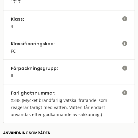
1717
Klass:

3
Klassifi­cerings­kod:

FC
Förpack­nings­grupp:

II
Farlighets­nummer:

X338
(Mycket brandfarlig vätska, frätande, som
reagerar farligt med vatten. Vatten får endast
användas efter godkännande av sakkunnig.)
ANVÄNDNINGS­OMRÅDEN