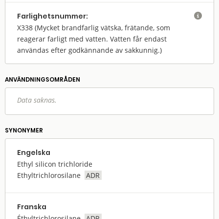
Farlighets­nummer:

X338
(Mycket brandfarlig vätska, frätande, som
reagerar farligt med vatten. Vatten får endast
användas efter godkännande av sakkunnig.)
ANVÄNDNINGS­OMRÅDEN
Data saknas.
SYNONYMER
Engelska
Ethyl silicon trichloride
Ethyltrichlorosilane
ADR
Franska
Éthyltrichlorosilane
ADR