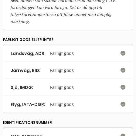
Även ämnen som saknar harmoniserad märkning i CLP-
förordningen kan vara farliga. Det är då upp till
tillverkaren/
importören att förse ämnet med lämplig
märkning.
FARLIGT GODS ELLER INTE?
Landsväg, ADR:
Farligt gods

Järnväg, RID:
Farligt gods

Sjö, IMDG:
Farligt gods

Flyg, IATA-DGR:
Farligt gods

IDENTIFIKATIONSNUMMER