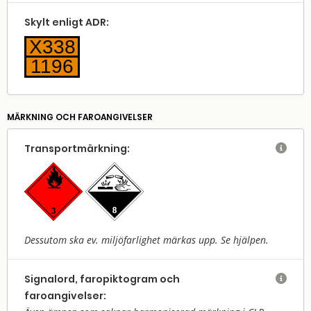
Skylt enligt ADR:
X338
1196
MÄRKNING OCH FAROANGIVELSER
Transport­märkning:

Dessutom ska ev. miljöfarlighet märkas upp. Se hjälpen.
Signalord, faropiktogram och

faroangivelser: