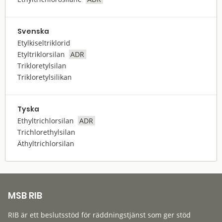
Svenska
Etylkiseltriklorid
Etyltriklorsilan
ADR
Trikloretylsilan
Trikloretylsilikan
Tyska
Ethyltrichlorsilan
ADR
Trichlorethylsilan
Äthyltrichlorsilan
MSB RIB
RIB är ett beslutsstöd för räddningstjänst som ger stöd