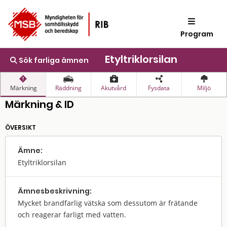
Program
Etyltriklorsilan
Sök farliga ämnen
Märkning
Räddning
Akutvård
Fysdata
Miljö
Märkning & ID
ÖVERSIKT
Ämne:
Etyltriklorsilan
Ämnes­beskrivning:
Mycket brandfarlig vätska som dessutom är frätande
och reagerar farligt med vatten.