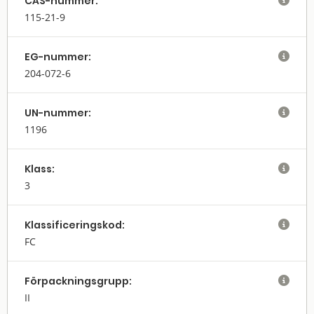
CAS-nummer:

115-21-9
EG-nummer:

204-072-6
UN-nummer:

1196
Klass:

3
Klassifi­cerings­kod:

FC
Förpack­nings­grupp:

II