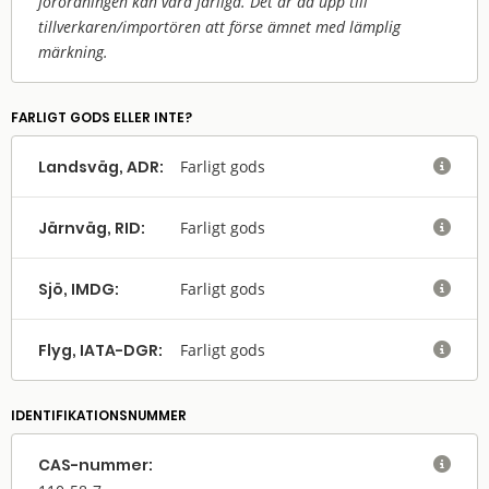
förordningen kan vara farliga. Det är då upp till
tillverkaren/
importören att förse ämnet med lämplig
märkning.
FARLIGT GODS ELLER INTE?
Landsväg, ADR:
Farligt gods

Järnväg, RID:
Farligt gods

Sjö, IMDG:
Farligt gods

Flyg, IATA-DGR:
Farligt gods

IDENTIFIKATIONSNUMMER
CAS-nummer:
