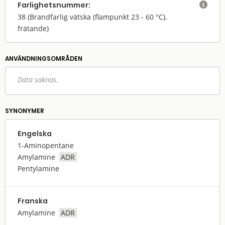
Farlighets­nummer:

38
(Brandfarlig vätska (flampunkt 23 - 60 °C),
frätande)
ANVÄNDNINGS­OMRÅDEN
Data saknas.
SYNONYMER
Engelska
1-Aminopentane
Amylamine
ADR
Pentylamine
Franska
Amylamine
ADR