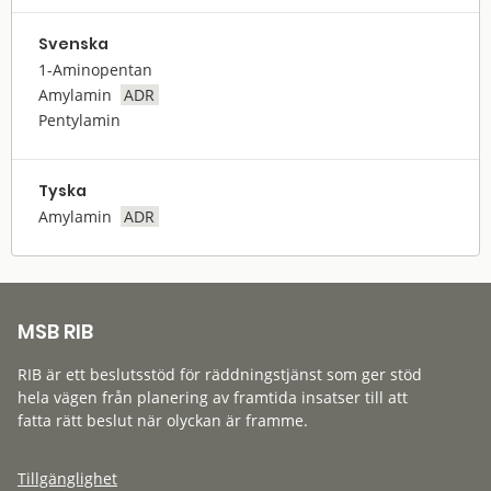
Svenska
1-Aminopentan
Amylamin
ADR
Pentylamin
Tyska
Amylamin
ADR
MSB RIB
RIB är ett beslutsstöd för räddningstjänst som ger stöd
hela vägen från planering av framtida insatser till att
fatta rätt beslut när olyckan är framme.
Tillgänglighet