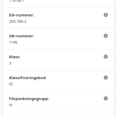
110-58-7
EG-nummer:

203-780-2
UN-nummer:

1106
Klass:

3
Klassifi­cerings­kod:

FC
Förpack­nings­grupp:

III