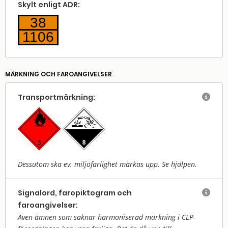
Skylt enligt ADR:
38
1106
MÄRKNING OCH FAROANGIVELSER
Transport­märkning:

Dessutom ska ev. miljöfarlighet märkas upp. Se hjälpen.
Signalord, faropiktogram och

faroangivelser:
Även ämnen som saknar harmoniserad märkning i CLP-