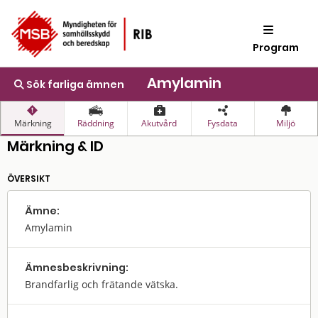
Program
Amylamin
Sök farliga ämnen
Märkning
Räddning
Akutvård
Fysdata
Miljö
Märkning & ID
ÖVERSIKT
Ämne:
Amylamin
Ämnes­beskrivning:
Brandfarlig och frätande vätska.