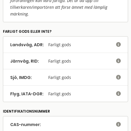
förordningen kan vara farliga. Det är då upp till
tillverkaren/
importören att förse ämnet med lämplig
märkning.
FARLIGT GODS ELLER INTE?
Landsväg, ADR:
Farligt gods

Järnväg, RID:
Farligt gods

Sjö, IMDG:
Farligt gods

Flyg, IATA-DGR:
Farligt gods

IDENTIFIKATIONSNUMMER
CAS-nummer:
