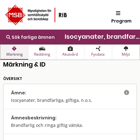
Program
Isocyanater, brandfarliga, giftiga, n.o.s.
Sök farliga ämnen
Märkning
Räddning
Akutvård
Fysdata
Miljö
Märkning & ID
ÖVERSIKT
Ämne:

Isocyanater, brandfarliga, giftiga, n.o.s.
Ämnes­beskrivning:
Brandfarlig och ringa giftig vätska.