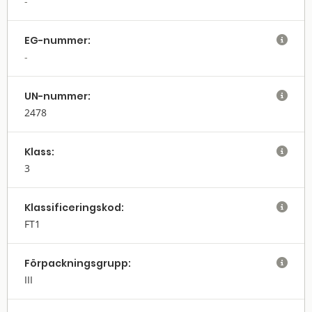
EG-nummer:

UN-nummer:

2478
Klass:

3
Klassifi­cerings­kod:

FT1
Förpack­nings­grupp:

III