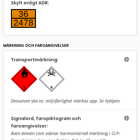
Skylt enligt ADR:
36
2478
MÄRKNING OCH FAROANGIVELSER
Transport­märkning:

Dessutom ska ev. miljöfarlighet märkas upp. Se hjälpen.
Signalord, faropiktogram och

faroangivelser:
Även ämnen som saknar harmoniserad märkning i CLP-