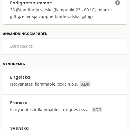
Farlighets­nummer:

36
(Brandfarlig vätska (flampunkt 23 - 60 °C), mindre
giftig, eller självupphettande vätska, giftig)
ANVÄNDNINGS­OMRÅDEN
Data saknas.
SYNONYMER
Engelska
Isocyanates, flammable, toxic n.o.s.
ADR
Franska
Isocyanates inflammables toxiques n.s.a.
ADR
Svenska