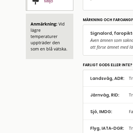
Miljö
MÄRKNING OCH FAROANGI
Anmärkning:
Vid
lägre
Signalord, faropik
temperaturer
Även ämnen som saknar 
uppträder den
att förse ämnet med l
som en blå vätska.
FARLIGT GODS ELLER INTE?
Landsväg, ADR:
Tr
Järnväg, RID:
Tr
Sjö, IMDG:
Fa
Flyg, IATA-DGR:
Tr