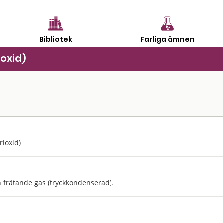
Bibliotek
Farliga ämnen
ioxid)
rioxid)
:
h frätande gas (tryckkondenserad).