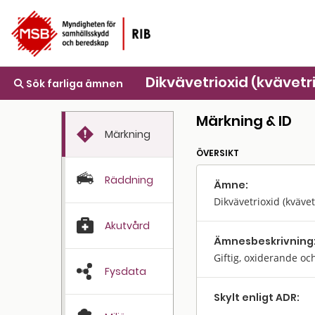
Dikvävetrioxid (kvävetr
Sök farliga ämnen
Märkning & ID
Märkning
ÖVERSIKT
Räddning
Ämne:
Dikvävetrioxid (kvävet
Akutvård
Ämnes­beskrivning
Giftig, oxiderande oc
Fysdata
Skylt enligt ADR:
-