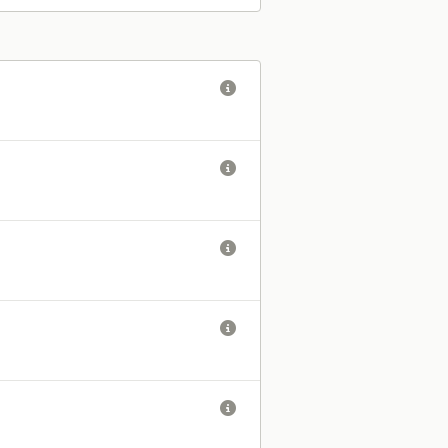




