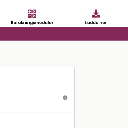
Beräkningsmoduler
Ladda ner
