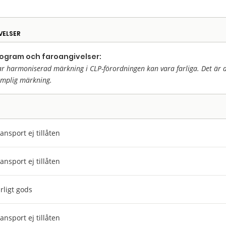
VELSER
togram och faroangivelser:
harmoniserad märkning i CLP-förordningen kan vara farliga. Det är då 
ämplig märkning.
ansport ej tillåten
ansport ej tillåten
rligt gods
ansport ej tillåten