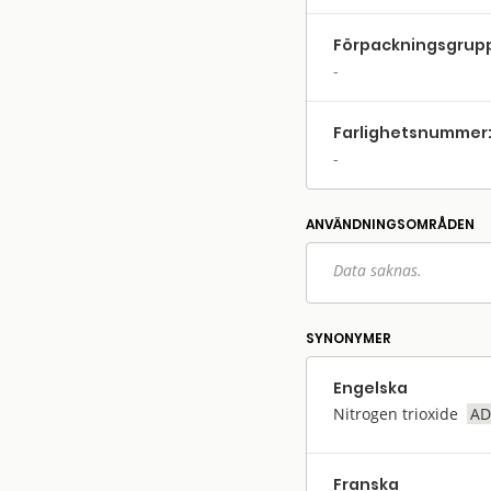
Förpack­nings­grup
Farlighets­nummer
ANVÄNDNINGS­OMRÅDEN
Data saknas.
SYNONYMER
Engelska
Nitrogen trioxide
AD
Franska