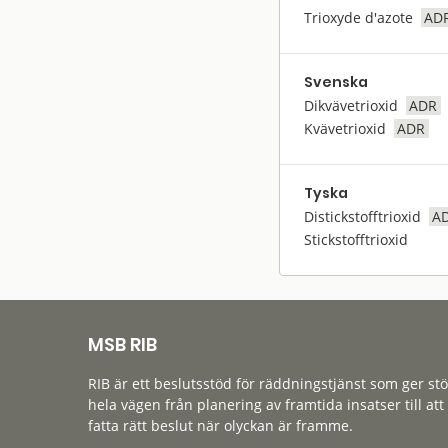
Trioxyde d'azote
AD
Svenska
Dikvävetrioxid
ADR
Kvävetrioxid
ADR
Tyska
Distickstofftrioxid
A
Stickstofftrioxid
MSB RIB
RIB är ett beslutsstöd för räddningstjänst som ger st
hela vägen från planering av framtida insatser till att
fatta rätt beslut när olyckan är framme.