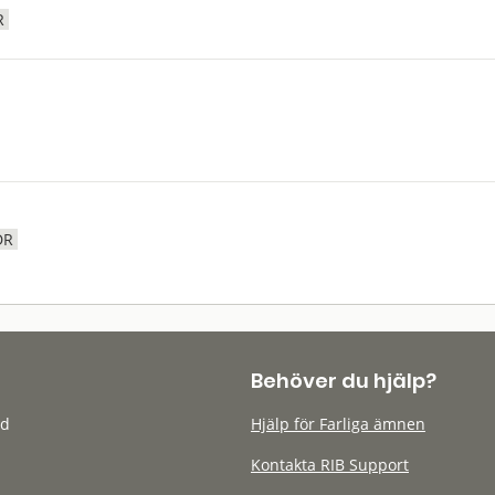
R
DR
Behöver du hjälp?
öd
Hjälp för Farliga ämnen
Kontakta RIB Support