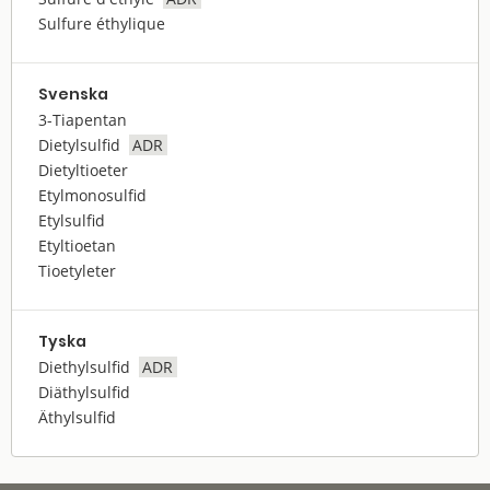
Sulfure éthylique
Svenska
3-Tiapentan
Dietylsulfid
ADR
Dietyltioeter
Etylmonosulfid
Etylsulfid
Etyltioetan
Tioetyleter
Tyska
Diethylsulfid
ADR
Diäthylsulfid
Äthylsulfid