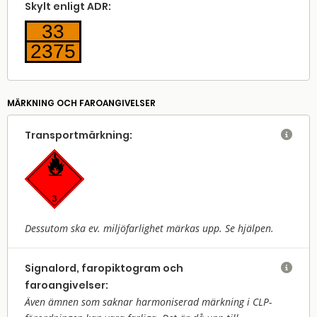
Skylt enligt ADR:
33
2375
MÄRKNING OCH FAROANGIVELSER
Transport­märkning:

Dessutom ska ev. miljöfarlighet märkas upp. Se hjälpen.
Signalord, faropiktogram och

faroangivelser:
Även ämnen som saknar harmoniserad märkning i CLP-