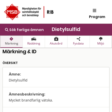
Program
Dietylsulfid
Sök farliga ämnen
Märkning
Räddning
Akutvård
Fysdata
Miljö
Märkning & ID
ÖVERSIKT
Ämne:
Dietylsulfid
Ämnes­beskrivning:
Mycket brandfarlig vätska.