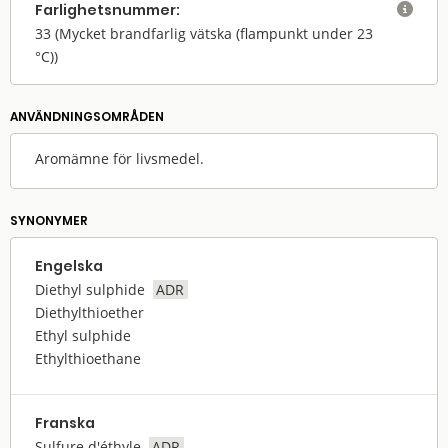
Farlighets­nummer:

33
(Mycket brandfarlig vätska (flampunkt under 23
°C))
ANVÄNDNINGS­OMRÅDEN
Aromämne för livsmedel.
SYNONYMER
Engelska
Diethyl sulphide
ADR
Diethylthioether
Ethyl sulphide
Ethylthioethane
Franska
Sulfure d'éthyle
ADR