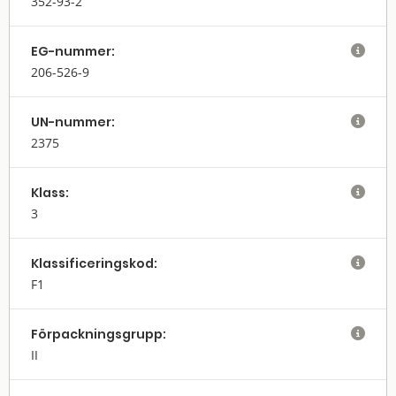
352-93-2
EG-nummer:

206-526-9
UN-nummer:

2375
Klass:

3
Klassifi­cerings­kod:

F1
Förpack­nings­grupp:

II