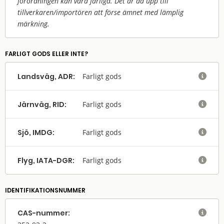
förordningen kan vara farliga. Det är då upp till
tillverkaren/
importören att förse ämnet med lämplig
märkning.
FARLIGT GODS ELLER INTE?
Landsväg, ADR:
Farligt gods

Järnväg, RID:
Farligt gods

Sjö, IMDG:
Farligt gods

Flyg, IATA-DGR:
Farligt gods

IDENTIFIKATIONSNUMMER
CAS-nummer:
