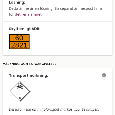
Lösning:
Detta ämne är en lösning. En separat ämnespost finns
för
det rena ämnet
.
Skylt enligt ADR:
60
2821
MÄRKNING OCH FAROANGIVELSER
Transport­märkning:

Dessutom ska ev. miljöfarlighet märkas upp. Se hjälpen.