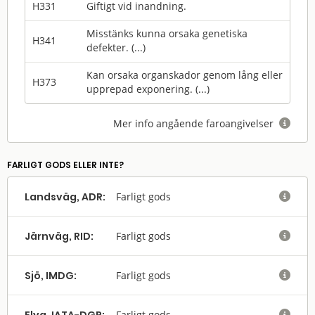
H331
Giftigt vid inandning.
Misstänks kunna orsaka genetiska
H341
defekter. (...)
Kan orsaka organskador genom lång eller
H373
upprepad exponering. (...)
Mer info angående faroangivelser

FARLIGT GODS ELLER INTE?
Landsväg, ADR:
Farligt gods

Järnväg, RID:
Farligt gods

Sjö, IMDG:
Farligt gods

Farligt gods
