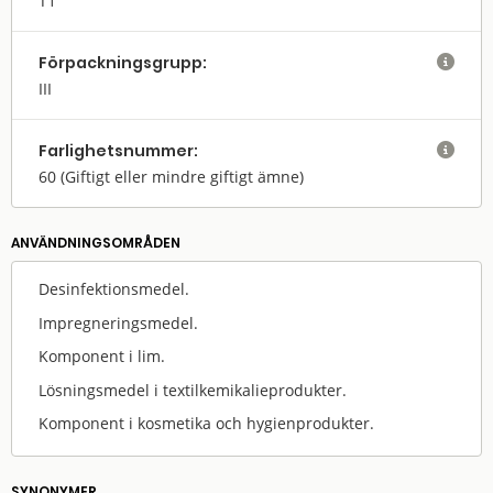
T1
Förpack­nings­grupp:

III
Farlighets­nummer:

60
(Giftigt eller mindre giftigt ämne)
ANVÄNDNINGS­OMRÅDEN
Desinfektionsmedel.
Impregneringsmedel.
Komponent i lim.
Lösningsmedel i textilkemikalieprodukter.
Komponent i kosmetika och hygienprodukter.
SYNONYMER