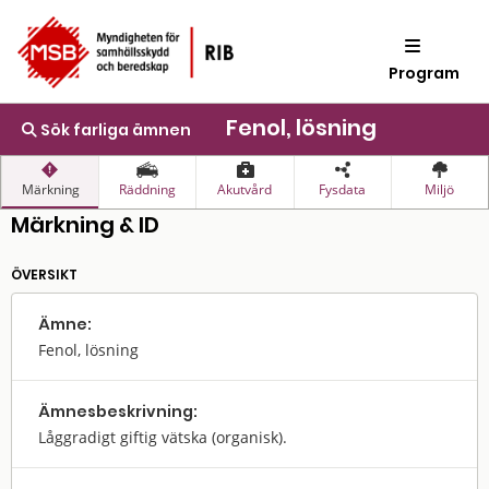
Program
Fenol, lösning
Sök farliga ämnen
Märkning
Räddning
Akutvård
Fysdata
Miljö
Märkning & ID
ÖVERSIKT
Ämne:
Fenol, lösning
Ämnes­beskrivning:
Låggradigt giftig vätska (organisk).