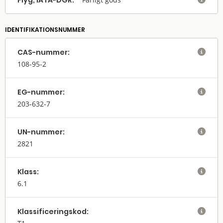
Flyg, IATA-DGR:
IDENTIFIKATIONSNUMMER
CAS-nummer:

108-95-2
EG-nummer:

203-632-7
UN-nummer:

2821
Klass:

6.1
Klassifi­cerings­kod:
