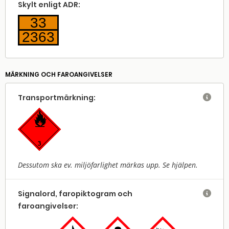
Skylt enligt ADR:
33
2363
MÄRKNING OCH FAROANGIVELSER
Transport­märkning:

Dessutom ska ev. miljöfarlighet märkas upp. Se hjälpen.
Signalord, faropiktogram och

faroangivelser: