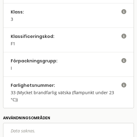
Klass:

3
Klassifi­cerings­kod:

F1
Förpack­nings­grupp:

I
Farlighets­nummer:

33
(Mycket brandfarlig vätska (flampunkt under 23
°C))
ANVÄNDNINGS­OMRÅDEN
Data saknas.