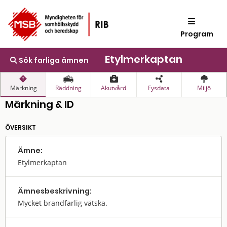
Program
Etylmerkaptan
Sök farliga ämnen
Märkning
Räddning
Akutvård
Fysdata
Miljö
Märkning & ID
ÖVERSIKT
Ämne:
Etylmerkaptan
Ämnes­beskrivning:
Mycket brandfarlig vätska.