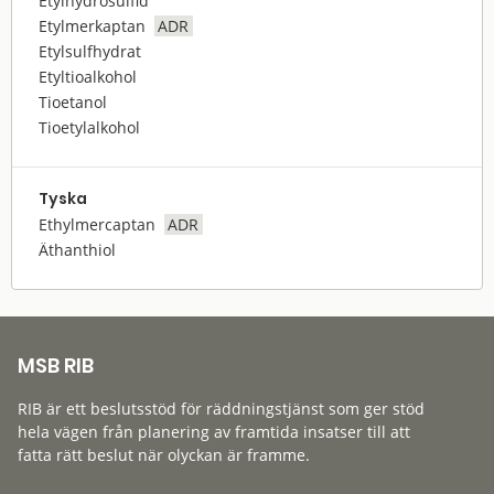
Etylhydrosulfid
Etylmerkaptan
ADR
Etylsulfhydrat
Etyltioalkohol
Tioetanol
Tioetylalkohol
Tyska
Ethylmercaptan
ADR
Äthanthiol
MSB RIB
RIB är ett beslutsstöd för räddningstjänst som ger stöd
hela vägen från planering av framtida insatser till att
fatta rätt beslut när olyckan är framme.