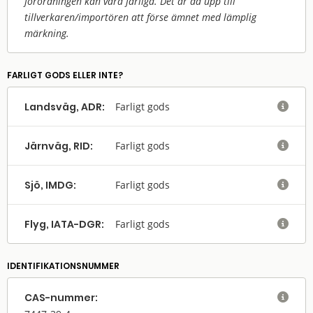
förordningen kan vara farliga. Det är då upp till
tillverkaren/
importören att förse ämnet med lämplig
märkning.
FARLIGT GODS ELLER INTE?
Landsväg, ADR:
Farligt gods

Järnväg, RID:
Farligt gods

Sjö, IMDG:
Farligt gods

Flyg, IATA-DGR:
Farligt gods

IDENTIFIKATIONSNUMMER
CAS-nummer:
