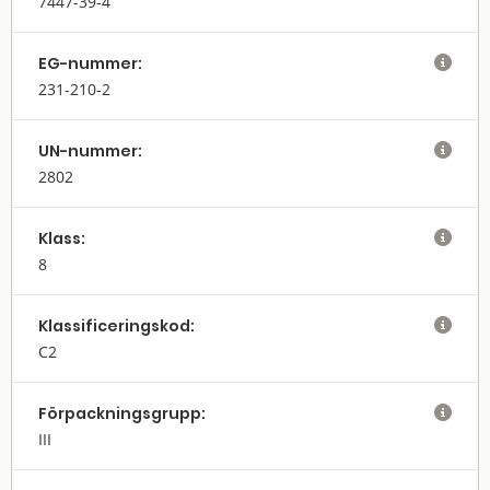
7447-39-4
EG-nummer:

231-210-2
UN-nummer:

2802
Klass:

8
Klassifi­cerings­kod:

C2
Förpack­nings­grupp:

III