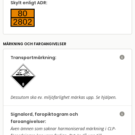
Skylt enligt ADR:
80
2802
MÄRKNING OCH FAROANGIVELSER
Transport­märkning:

Dessutom ska ev. miljöfarlighet märkas upp. Se hjälpen.
Signalord, faropiktogram och

faroangivelser:
Även ämnen som saknar harmoniserad märkning i CLP-