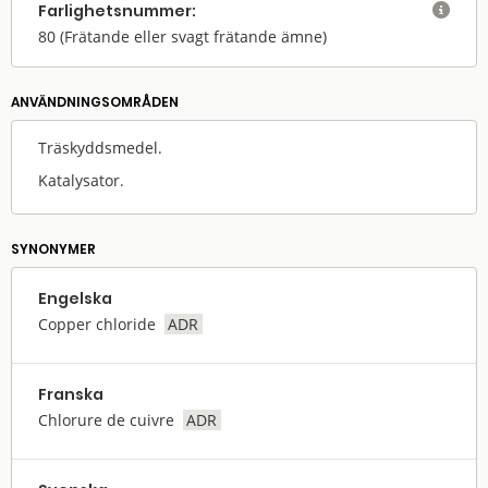
Farlighets­nummer:

80
(Frätande eller svagt frätande ämne)
ANVÄNDNINGS­OMRÅDEN
Träskyddsmedel.
Katalysator.
SYNONYMER
Engelska
Copper chloride
ADR
Franska
Chlorure de cuivre
ADR