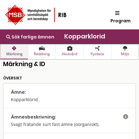
Program
Kopparklorid
Sök farliga ämnen
Märkning
Räddning
Akutvård
Fysdata
Miljö
Märkning & ID
ÖVERSIKT
Ämne:
Kopparklorid
Ämnes­beskrivning:

Svagt frätande surt fast ämne (oorganiskt).