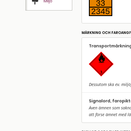
Miljö
33
2345
MÄRKNING OCH FAROANGI
Transport­märkning
Dessutom ska ev. miljö
Signalord, faropik
Även ämnen som saknar 
att förse ämnet med l