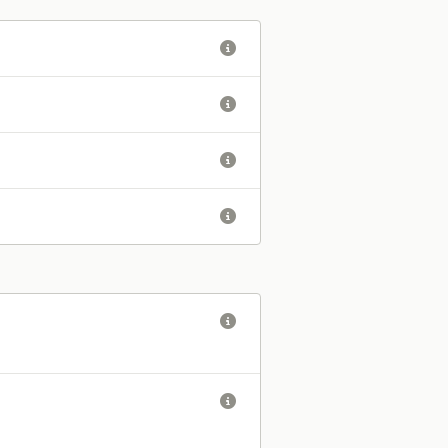





