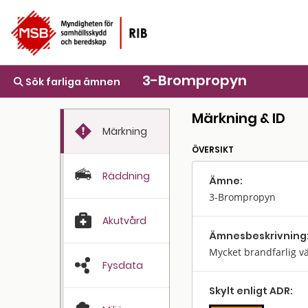
3-Brompropyn
Sök farliga ämnen
Märkning & ID
Märkning
ÖVERSIKT
Räddning
Ämne:
3-Brompropyn
Akutvård
Ämnes­beskrivning
Mycket brandfarlig vä
Fysdata
Skylt enligt ADR: