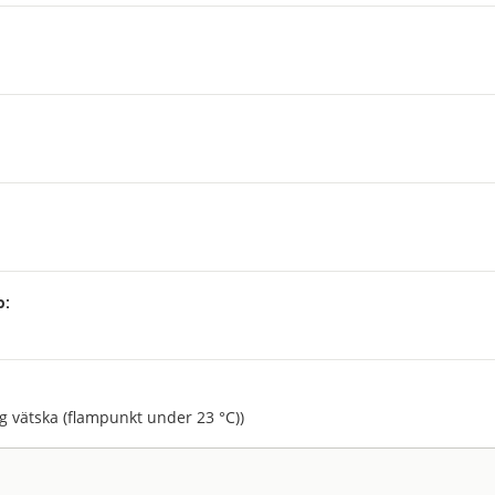
p:
:
g vätska (flampunkt under 23 °C))