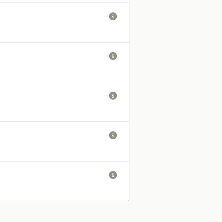




