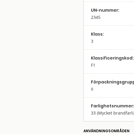
UN-nummer:
2345
Klass:
3
Klassifi­cerings­kod:
F1
Förpack­nings­grup
II
Farlighets­nummer
33
(Mycket brandfarli
ANVÄNDNINGS­OMRÅDEN