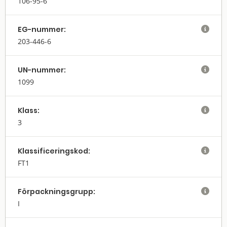
106-95-6
EG-nummer:

203-446-6
UN-nummer:

1099
Klass:

3
Klassifi­cerings­kod:

FT1
Förpack­nings­grupp:

I