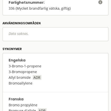
Farlighets­nummer:

336
(Mycket brandfarlig vätska, giftig)
ANVÄNDNINGS­OMRÅDEN
Data saknas.
SYNONYMER
Engelska
3-Bromo-1-propene
3-Bromopropene
Allyl bromide
ADR
Bromoallylene
Franska
Bromo propyléne
Bromure d'allyle
ADR