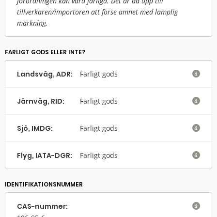
förordningen kan vara farliga. Det är då upp till
tillverkaren/
importören att förse ämnet med lämplig
märkning.
FARLIGT GODS ELLER INTE?
Landsväg, ADR:
Farligt gods

Järnväg, RID:
Farligt gods

Sjö, IMDG:
Farligt gods

Flyg, IATA-DGR:
Farligt gods

IDENTIFIKATIONSNUMMER
CAS-nummer:
