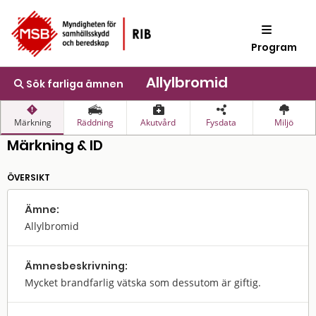
Program
Allylbromid
Sök farliga ämnen
Märkning
Räddning
Akutvård
Fysdata
Miljö
Märkning & ID
ÖVERSIKT
Ämne:
Allylbromid
Ämnes­beskrivning:
Mycket brandfarlig vätska som dessutom är giftig.