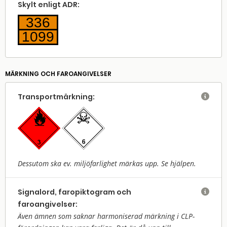
Skylt enligt ADR:
336
1099
MÄRKNING OCH FAROANGIVELSER
Transport­märkning:

Dessutom ska ev. miljöfarlighet märkas upp. Se hjälpen.
Signalord, faropiktogram och

faroangivelser:
Även ämnen som saknar harmoniserad märkning i CLP-