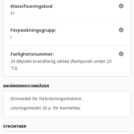
Klassifi­cerings­kod:

F1
Förpack­nings­grupp:

I
Farlighets­nummer:

33
(Mycket brandfarlig vätska (flampunkt under 23
°C))
ANVÄNDNINGS­OMRÅDEN
Drivmedel för förbränningsmotorer.
Lösningsmedel; bl.a. för kosmetika.
SYNONYMER