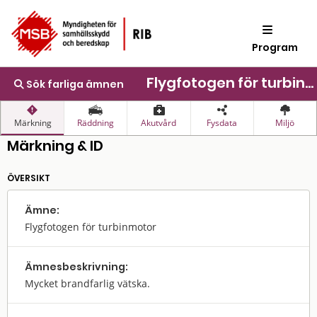
Program
Flygfotogen för turbinmotor
Sök farliga ämnen
Märkning
Räddning
Akutvård
Fysdata
Miljö
Märkning & ID
ÖVERSIKT
Ämne:
Flygfotogen för turbinmotor
Ämnes­beskrivning:
Mycket brandfarlig vätska.