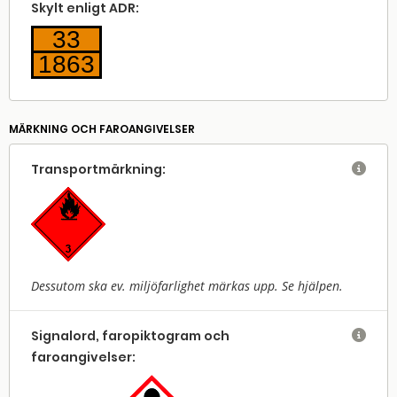
Skylt enligt ADR:
33
1863
MÄRKNING OCH FAROANGIVELSER
Transport­märkning:

Dessutom ska ev. miljöfarlighet märkas upp. Se hjälpen.
Signalord, faropiktogram och

faroangivelser: