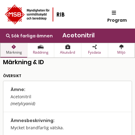
Program
Acetonitril
Sök farliga ämnen
Märkning
Räddning
Akutvård
Fysdata
Miljö
Märkning & ID
ÖVERSIKT
Ämne:
Acetonitril
(metylcyanid)
Ämnes­beskrivning:
Mycket brandfarlig vätska.