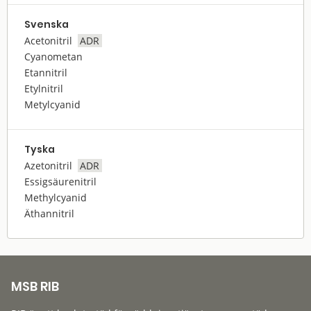
Svenska
Acetonitril
ADR
Cyanometan
Etannitril
Etylnitril
Metylcyanid
Tyska
Azetonitril
ADR
Essigsäurenitril
Methylcyanid
Äthannitril
MSB RIB