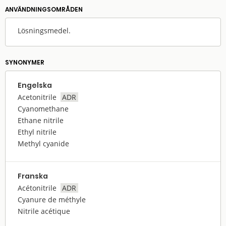
ANVÄNDNINGS­OMRÅDEN
Lösningsmedel.
SYNONYMER
Engelska
Acetonitrile
ADR
Cyanomethane
Ethane nitrile
Ethyl nitrile
Methyl cyanide
Franska
Acétonitrile
ADR
Cyanure de méthyle
Nitrile acétique