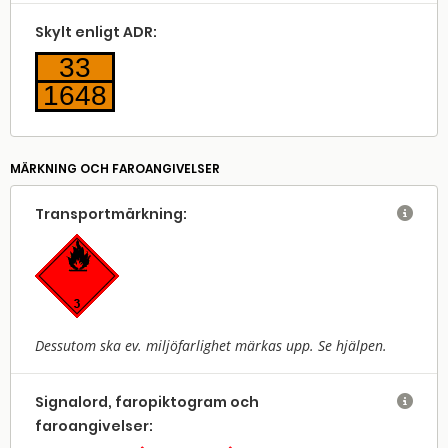
Skylt enligt ADR:
33
1648
MÄRKNING OCH FAROANGIVELSER
Transport­märkning:

Dessutom ska ev. miljöfarlighet märkas upp. Se hjälpen.
Signalord, faropiktogram och

faroangivelser: