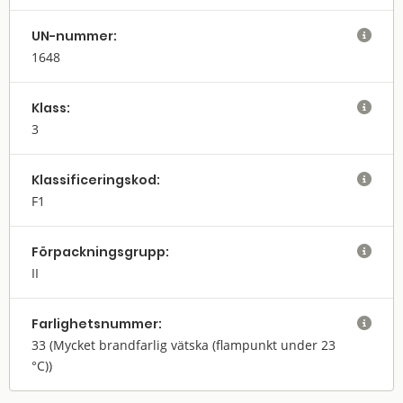
UN-nummer:

1648
Klass:

3
Klassifi­cerings­kod:

F1
Förpack­nings­grupp:

II
Farlighets­nummer:

33
(Mycket brandfarlig vätska (flampunkt under 23
°C))