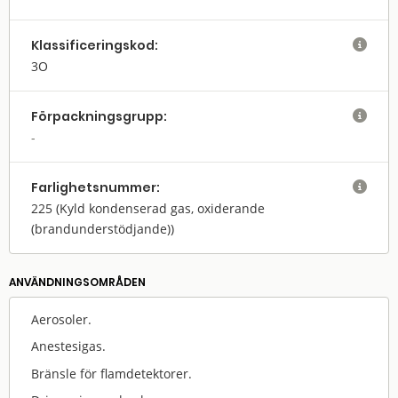
Klassifi­cerings­kod:

3O
Förpack­nings­grupp:

Farlighets­nummer:

225
(Kyld kondenserad gas, oxiderande
(brandunderstödjande))
ANVÄNDNINGS­OMRÅDEN
Aerosoler.
Anestesigas.
Bränsle för flamdetektorer.