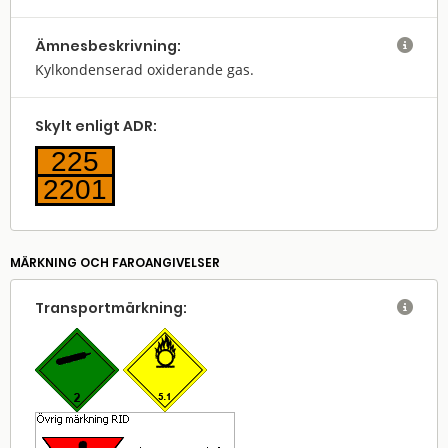
Ämnes­beskrivning:

Kylkondenserad oxiderande gas.
Skylt enligt ADR:
225
2201
MÄRKNING OCH FAROANGIVELSER
Transport­märkning:
