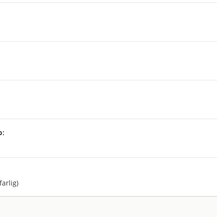
p:
:
farlig)