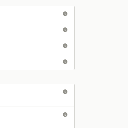





