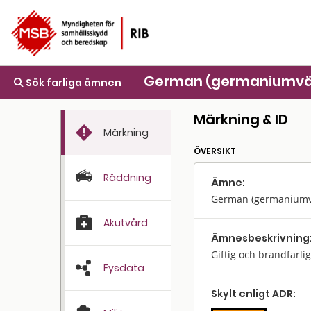
German (germaniumvä
Sök farliga ämnen
Märkning & ID
Märkning
ÖVERSIKT
Räddning
Ämne:
German (germaniumv
Akutvård
Ämnes­beskrivning
Giftig och brandfarli
Fysdata
Skylt enligt ADR: