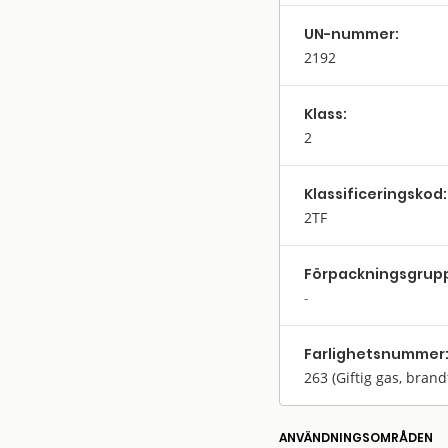
UN-nummer:
2192
Klass:
2
Klassifi­cerings­kod:
2TF
Förpack­nings­grup
Farlighets­nummer
263
(Giftig gas, brand
ANVÄNDNINGS­OMRÅDEN