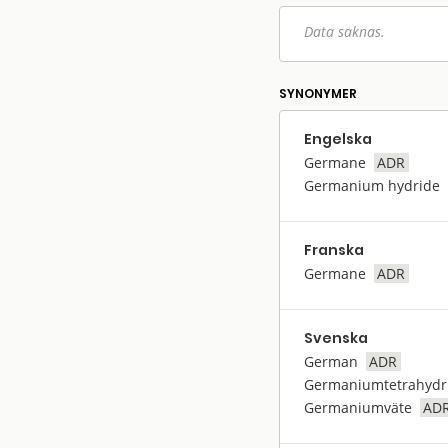
Data saknas.
SYNONYMER
Engelska
Germane
ADR
Germanium hydride
Franska
Germane
ADR
Svenska
German
ADR
Germaniumtetrahydr
Germaniumväte
AD