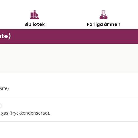
Bibliotek
Farliga ämnen
te)
äte)
:
g gas (tryckkondenserad).