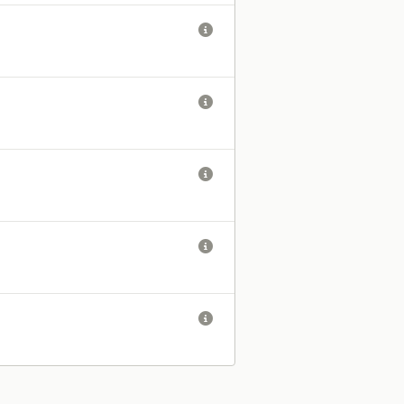




