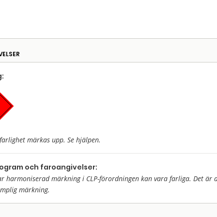
VELSER
:
farlighet märkas upp. Se hjälpen.
togram och faroangivelser:
harmoniserad märkning i CLP-förordningen kan vara farliga. Det är då 
ämplig märkning.