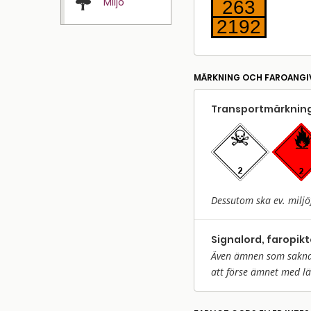
Miljö
263
2192
MÄRKNING OCH FAROANGI
Transport­märkning
Dessutom ska ev. miljö
Signalord, faropik
Även ämnen som saknar 
att förse ämnet med l