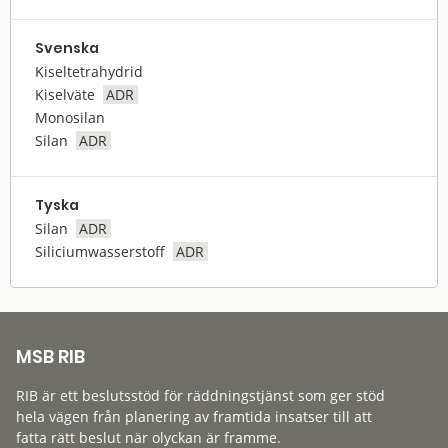
Svenska
Kiseltetrahydrid
Kiselväte
ADR
Monosilan
Silan
ADR
Tyska
Silan
ADR
Siliciumwasserstoff
ADR
MSB RIB
RIB är ett beslutsstöd för räddningstjänst som ger stöd
hela vägen från planering av framtida insatser till att
fatta rätt beslut när olyckan är framme.