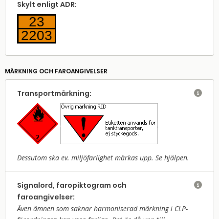
Skylt enligt ADR:
23
2203
MÄRKNING OCH FAROANGIVELSER
Transport­märkning:

Dessutom ska ev. miljöfarlighet märkas upp. Se hjälpen.
Signalord, faropiktogram och

faroangivelser:
Även ämnen som saknar harmoniserad märkning i CLP-