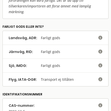
förordningen kan vara farliga. Det är då upp till
tillverkaren/
importören att förse ämnet med lämplig
märkning.
FARLIGT GODS ELLER INTE?
Landsväg, ADR:
Farligt gods

Järnväg, RID:
Farligt gods

Sjö, IMDG:
Farligt gods

Flyg, IATA-DGR:
Transport ej tillåten

IDENTIFIKATIONSNUMMER
CAS-nummer:
