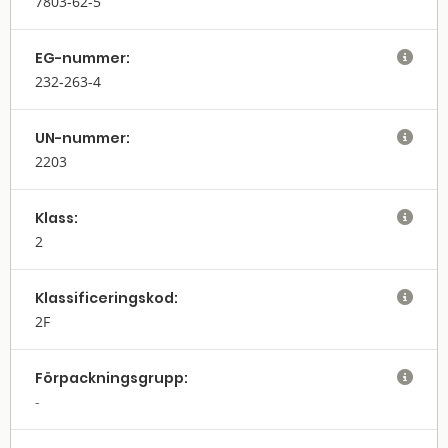
7803-62-5
EG-nummer:

232-263-4
UN-nummer:

2203
Klass:

2
Klassifi­cerings­kod:

2F
Förpack­nings­grupp:
