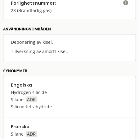
Farlighets­nummer:

23
(Brandfarlig gas)
ANVÄNDNINGS­OMRÅDEN
Deponering av kisel.
Tillverkning av amorft kisel.
SYNONYMER
Engelska
Hydrogen silicide
Silane
ADR
Silicon tetrahydride
Franska
Silane
ADR