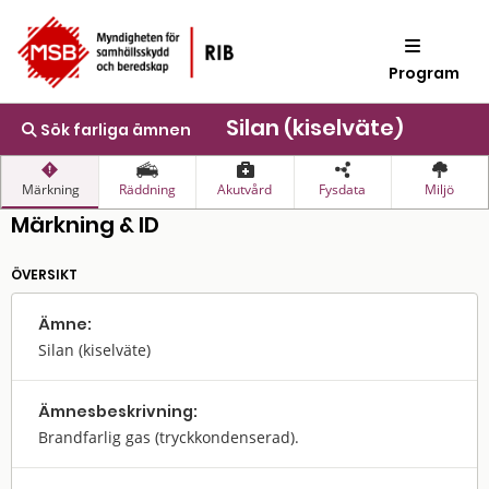
Program
Silan (kiselväte)
Sök farliga ämnen
Märkning
Räddning
Akutvård
Fysdata
Miljö
Märkning & ID
ÖVERSIKT
Ämne:
Silan (kiselväte)
Ämnes­beskrivning:
Brandfarlig gas (tryckkondenserad).