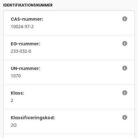
IDENTIFIKATIONSNUMMER
CAS-nummer:

10024-97-2
EG-nummer:

233-032-0
UN-nummer:

1070
Klass:

2
Klassifi­cerings­kod:

2O