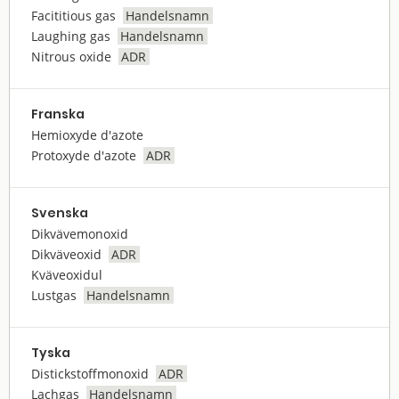
Facititious gas
Handelsnamn
Laughing gas
Handelsnamn
Nitrous oxide
ADR
Franska
Hemioxyde d'azote
Protoxyde d'azote
ADR
Svenska
Dikvävemonoxid
Dikväveoxid
ADR
Kväveoxidul
Lustgas
Handelsnamn
Tyska
Distickstoffmonoxid
ADR
Lachgas
Handelsnamn