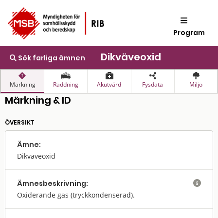
Program
Dikväveoxid
Sök farliga ämnen
Märkning
Räddning
Akutvård
Fysdata
Miljö
Märkning & ID
ÖVERSIKT
Ämne:
Dikväveoxid
Ämnes­beskrivning:

Oxiderande gas (tryckkondenserad).