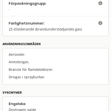
Förpack­nings­grupp:

Farlighets­nummer:

25
(Oxiderande (brandunderstödjande) gas)
ANVÄNDNINGS­OMRÅDEN
Aerosoler.
Anestesigas.
Bränsle för flamdetektorer.
Drivgas i sprayburkar.
SYNONYMER
Engelska
Dinitrogen oxide