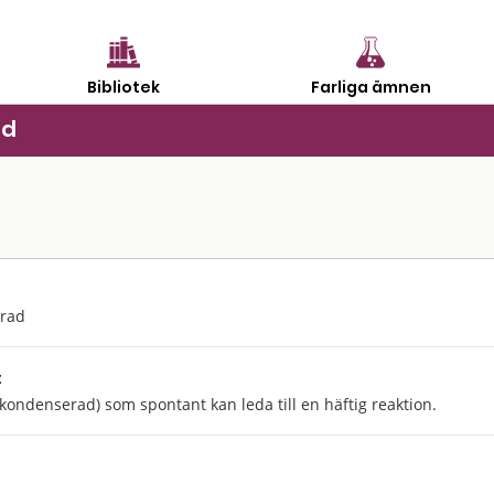
Bibliotek
Farliga ämnen
ad
erad
:
kkondenserad) som spontant kan leda till en häftig reaktion.