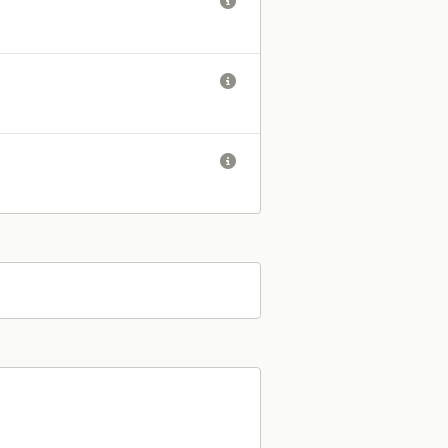


