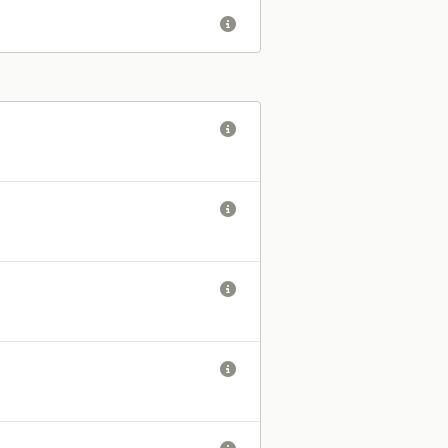




