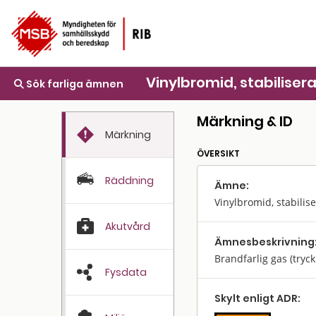
Vinylbromid, stabiliser
Sök farliga ämnen
Märkning & ID
Märkning
ÖVERSIKT
Räddning
Ämne:
Vinylbromid, stabilis
Akutvård
Ämnes­beskrivning
Brandfarlig gas (tryc
Fysdata
Skylt enligt ADR: