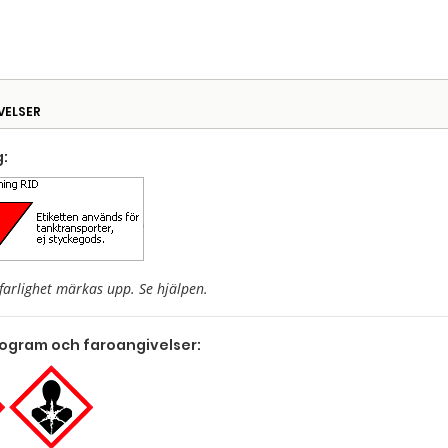
VELSER
:
farlighet märkas upp. Se hjälpen.
togram och faroangivelser: