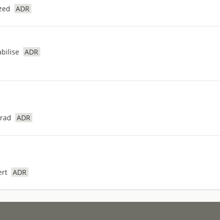
ized
ADR
bilise
ADR
erad
ADR
ert
ADR