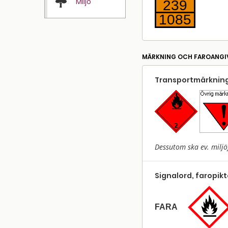
Miljö
239
1085
MÄRKNING OCH FAROANGI
Transport­märkning
Dessutom ska ev. miljö
Signalord, faropik
FARA