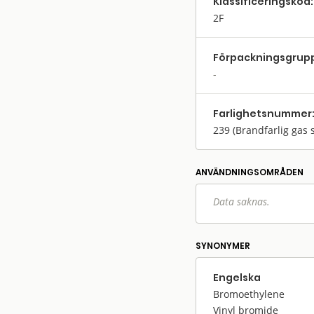
Klassifi­cerings­kod:
2F
Förpack­nings­grup
Farlighets­nummer
239
(Brandfarlig gas 
ANVÄNDNINGS­OMRÅDEN
Data saknas.
SYNONYMER
Engelska
Bromoethylene
Vinyl bromide