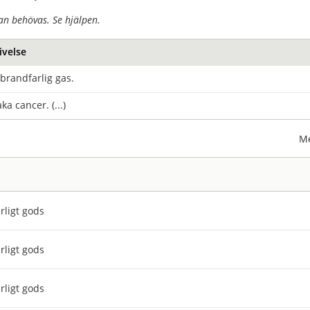
an behövas. Se hjälpen.
ivelse
brandfarlig gas.
ka cancer. (...)
Me
rligt gods
rligt gods
rligt gods