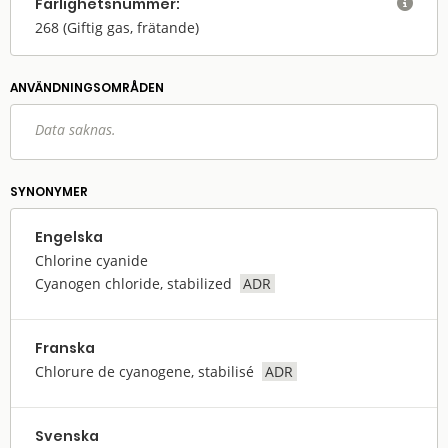
Farlighets­nummer:

268
(Giftig gas, frätande)
ANVÄNDNINGS­OMRÅDEN
Data saknas.
SYNONYMER
Engelska
Chlorine cyanide
Cyanogen chloride, stabilized
ADR
Franska
Chlorure de cyanogene, stabilisé
ADR
Svenska