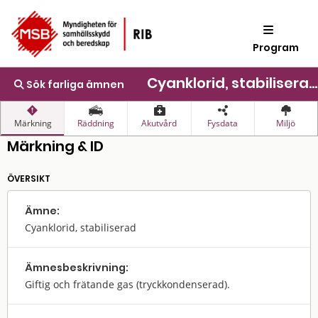
Program
Cyanklorid, stabiliserad
Sök farliga ämnen
Märkning
Räddning
Akutvård
Fysdata
Miljö
Märkning & ID
ÖVERSIKT
Ämne:
Cyanklorid, stabiliserad
Ämnes­beskrivning:
Giftig och frätande gas (tryckkondenserad).