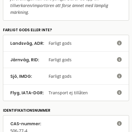
tillverkaren/
importören att förse ämnet med lämplig
märkning.
FARLIGT GODS ELLER INTE?
Landsväg, ADR:
Farligt gods

Järnväg, RID:
Farligt gods

Sjö, IMDG:
Farligt gods

Flyg, IATA-DGR:
Transport ej tillåten

IDENTIFIKATIONSNUMMER
CAS-nummer:

506-77-4