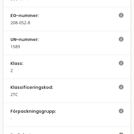
EG-nummer:

208-052-8
UN-nummer:

1589
Klass:

2
Klassifi­cerings­kod:

2TC
Förpack­nings­grupp:
