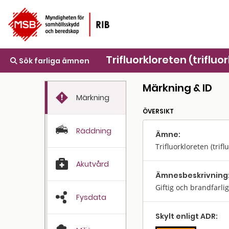
Trifluorkloreten (trifluo
Sök farliga ämnen
Märkning & ID
Märkning
ÖVERSIKT
Räddning
Ämne:
Trifluorkloreten (trif
Akutvård
Ämnes­beskrivning
Giftig och brandfarli
Fysdata
Skylt enligt ADR: