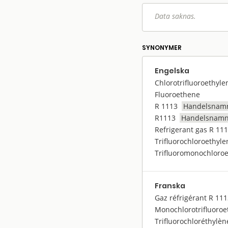
Data saknas.
SYNONYMER
Engelska
Chlorotrifluoroethyle
Fluoroethene
R 1113
Handelsnam
R1113
Handelsnam
Refrigerant gas R 11
Trifluorochloroethylen
Trifluoromonochloroe
Franska
Gaz réfrigérant R 11
Monochlorotrifluoroe
Trifluorochloréthylène