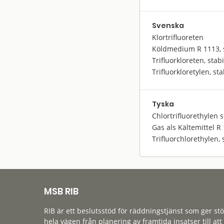
Svenska
Klortrifluoreten
Köldmedium R 1113, s
Trifluorkloreten, stab
Trifluorkloretylen, st
Tyska
Chlortrifluorethylen s
Gas als Kältemittel R
Trifluorchlorethylen, s
MSB RIB
RIB är ett beslutsstöd för räddningstjänst som ger st
hela vägen från planering av framtida insatser till att