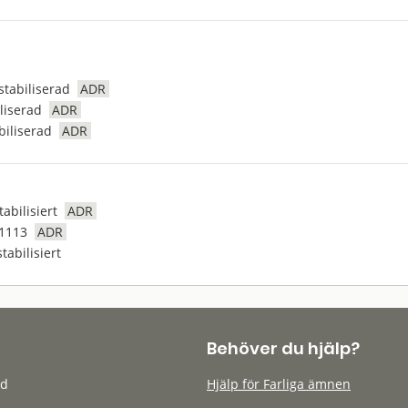
tabiliserad
ADR
iliserad
ADR
abiliserad
ADR
tabilisiert
ADR
 1113
ADR
tabilisiert
Behöver du hjälp?
öd
Hjälp för Farliga ämnen