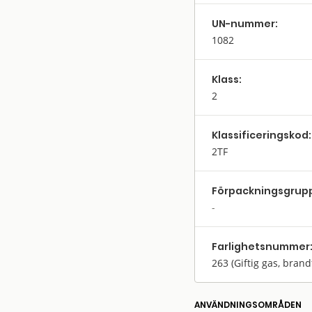
UN-nummer:
1082
Klass:
2
Klassifi­cerings­kod:
2TF
Förpack­nings­grup
Farlighets­nummer
263
(Giftig gas, brand
ANVÄNDNINGS­OMRÅDEN