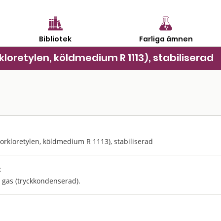
Bibliotek
Farliga ämnen
rkloretylen, köldmedium R 1113), stabiliserad
luorkloretylen, köldmedium R 1113), stabiliserad
:
g gas (tryckkondenserad).