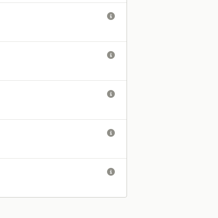




