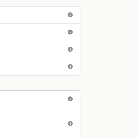





