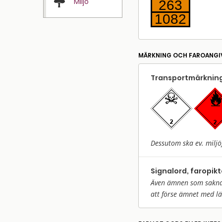
Miljö
263
1082
MÄRKNING OCH FAROANGI
Transport­märkning
Dessutom ska ev. miljö
Signalord, faropik
Även ämnen som saknar 
att förse ämnet med l