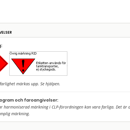
VELSER
:
farlighet märkas upp. Se hjälpen.
togram och faroangivelser:
harmoniserad märkning i CLP-förordningen kan vara farliga. Det är då 
ämplig märkning.