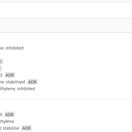
ne, inhibited
n
n
13
ADR
e, stabilised
ADR
thylene, inhibited
13
ADR
thyléne
 stabilise
ADR