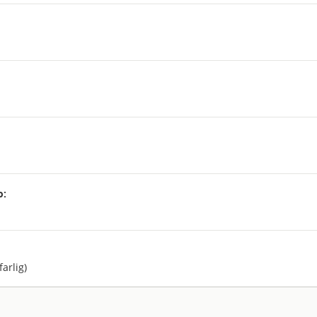
p:
:
farlig)