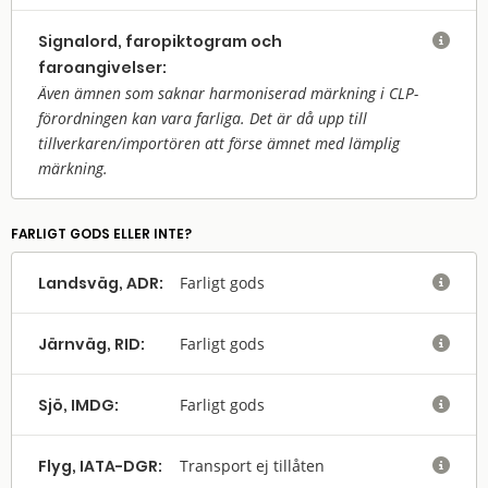
Signalord, faropiktogram och

faroangivelser:
Även ämnen som saknar harmoniserad märkning i CLP-
förordningen kan vara farliga. Det är då upp till
tillverkaren/
importören att förse ämnet med lämplig
märkning.
FARLIGT GODS ELLER INTE?
Landsväg, ADR:
Farligt gods

Järnväg, RID:
Farligt gods

Sjö, IMDG:
Farligt gods

Flyg, IATA-DGR:
Transport ej tillåten
