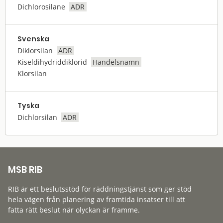
Dichlorosilane
ADR
Svenska
Diklorsilan
ADR
Kiseldihydriddiklorid
Handelsnamn
Klorsilan
Tyska
Dichlorsilan
ADR
MSB RIB
RIB är ett beslutsstöd för räddningstjänst som ger stöd
hela vägen från planering av framtida insatser till att
fatta rätt beslut när olyckan är framme.