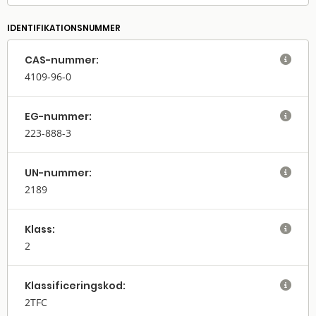
IDENTIFIKATIONSNUMMER
CAS-nummer:

4109-96-0
EG-nummer:

223-888-3
UN-nummer:

2189
Klass:

2
Klassifi­cerings­kod:

2TFC