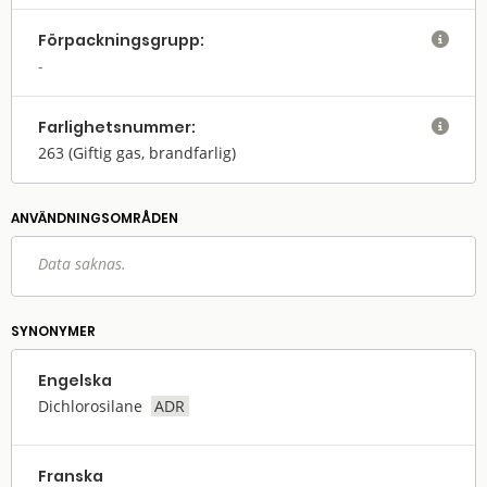
Förpack­nings­grupp:

Farlighets­nummer:

263
(Giftig gas, brandfarlig)
ANVÄNDNINGS­OMRÅDEN
Data saknas.
SYNONYMER
Engelska
Dichlorosilane
ADR
Franska