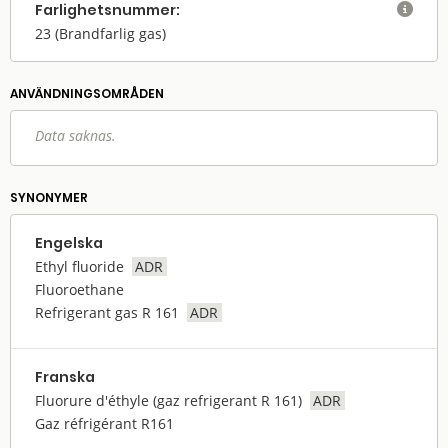
Farlighets­nummer:

23
(Brandfarlig gas)
ANVÄNDNINGS­OMRÅDEN
Data saknas.
SYNONYMER
Engelska
Ethyl fluoride
ADR
Fluoroethane
Refrigerant gas R 161
ADR
Franska
Fluorure d'éthyle (gaz refrigerant R 161)
ADR
Gaz réfrigérant R161