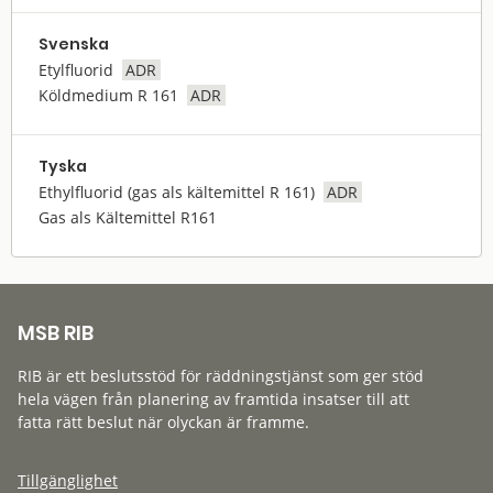
Svenska
Etylfluorid
ADR
Köldmedium R 161
ADR
Tyska
Ethylfluorid (gas als kältemittel R 161)
ADR
Gas als Kältemittel R161
MSB RIB
RIB är ett beslutsstöd för räddningstjänst som ger stöd
hela vägen från planering av framtida insatser till att
fatta rätt beslut när olyckan är framme.
Tillgänglighet