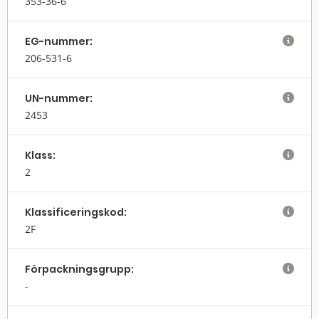
353-36-6
EG-nummer:

206-531-6
UN-nummer:

2453
Klass:

2
Klassifi­cerings­kod:

2F
Förpack­nings­grupp:
