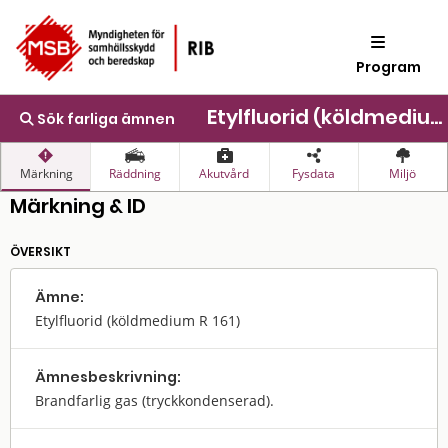
Program
Etylfluorid (köldmedium R 161)
Sök farliga ämnen
Märkning
Räddning
Akutvård
Fysdata
Miljö
Märkning & ID
ÖVERSIKT
Ämne:
Etylfluorid (köldmedium R 161)
Ämnes­beskrivning:
Brandfarlig gas (tryckkondenserad).