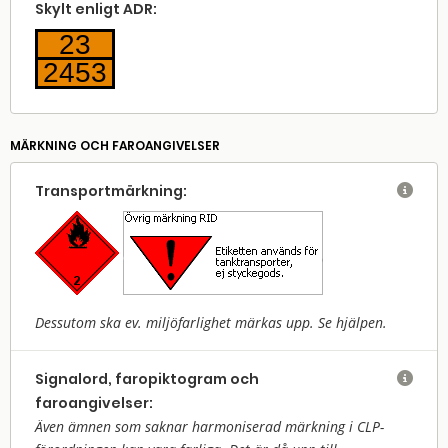
Skylt enligt ADR:
23
2453
MÄRKNING OCH FAROANGIVELSER
Transport­märkning:

Dessutom ska ev. miljöfarlighet märkas upp. Se hjälpen.
Signalord, faropiktogram och

faroangivelser:
Även ämnen som saknar harmoniserad märkning i CLP-