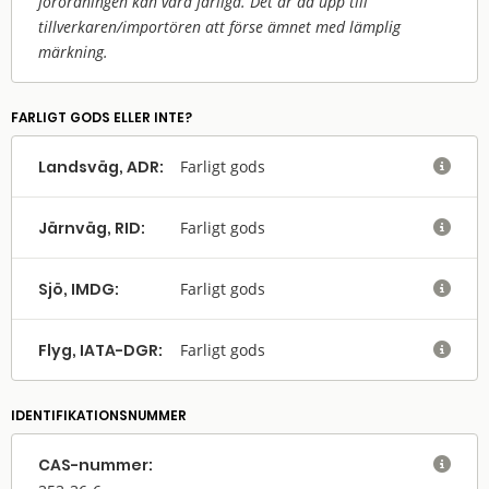
förordningen kan vara farliga. Det är då upp till
tillverkaren/
importören att förse ämnet med lämplig
märkning.
FARLIGT GODS ELLER INTE?
Landsväg, ADR:
Farligt gods

Järnväg, RID:
Farligt gods

Sjö, IMDG:
Farligt gods

Flyg, IATA-DGR:
Farligt gods

IDENTIFIKATIONSNUMMER
CAS-nummer:
