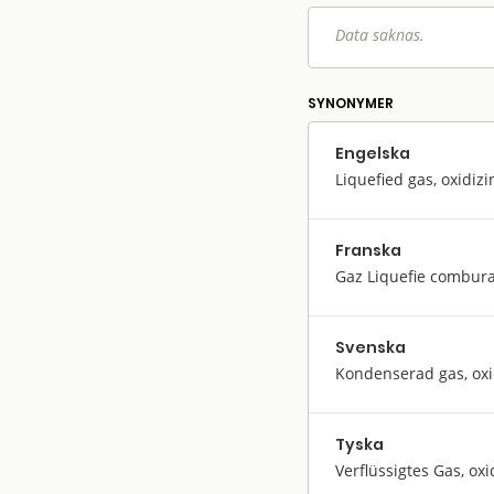
Data saknas.
SYNONYMER
Engelska
Liquefied gas, oxidizin
Franska
Gaz Liquefie comburan
Svenska
Kondenserad gas, oxid
Tyska
Verflüssigtes Gas, oxi