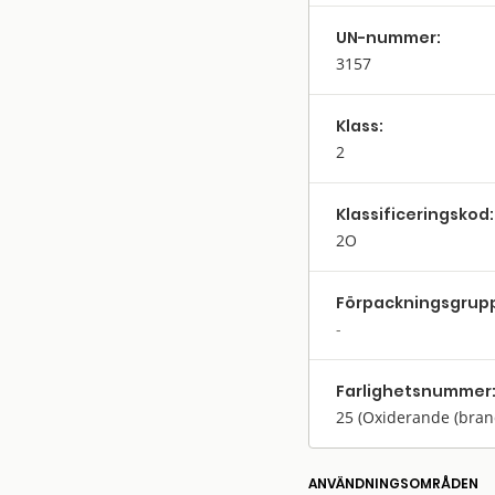
UN-nummer:
3157
Klass:
2
Klassifi­cerings­kod:
2O
Förpack­nings­grup
Farlighets­nummer
25
(Oxiderande (bran
ANVÄNDNINGS­OMRÅDEN