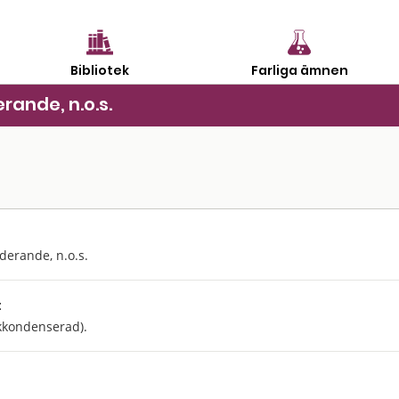
Bibliotek
Farliga ämnen
rande, n.o.s.
derande, n.o.s.
:
kkondenserad).