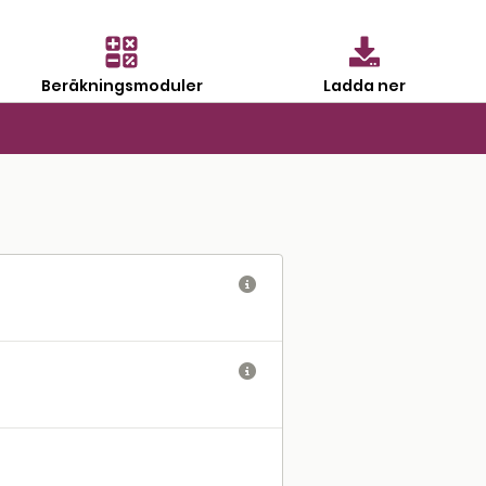
Beräkningsmoduler
Ladda ner

