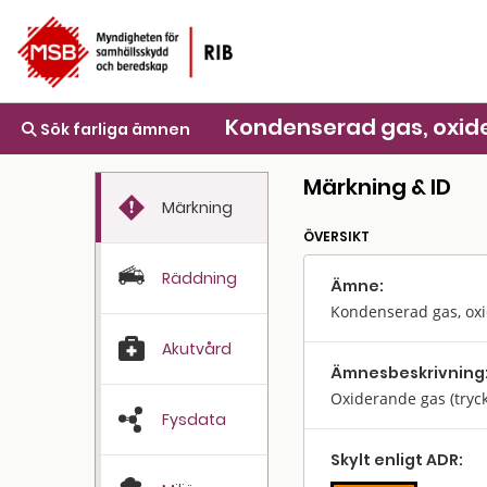
Kondenserad gas, oxide
Sök farliga ämnen
Märkning & ID
Märkning
ÖVERSIKT
Räddning
Ämne:
Kondenserad gas, oxi
Akutvård
Ämnes­beskrivning
Oxiderande gas (tryc
Fysdata
Skylt enligt ADR: