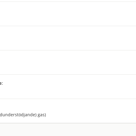
p:
:
dunderstödjande) gas)