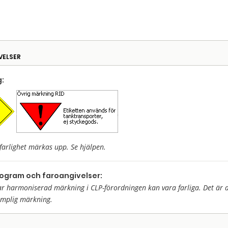
VELSER
:
farlighet märkas upp. Se hjälpen.
togram och faroangivelser:
harmoniserad märkning i CLP-förordningen kan vara farliga. Det är då 
ämplig märkning.