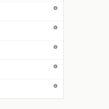




