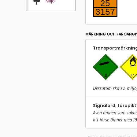
Miljö
25
3157
MÄRKNING OCH FAROANGI
Transport­märkning
Dessutom ska ev. miljö
Signalord, faropik
Även ämnen som saknar 
att förse ämnet med l