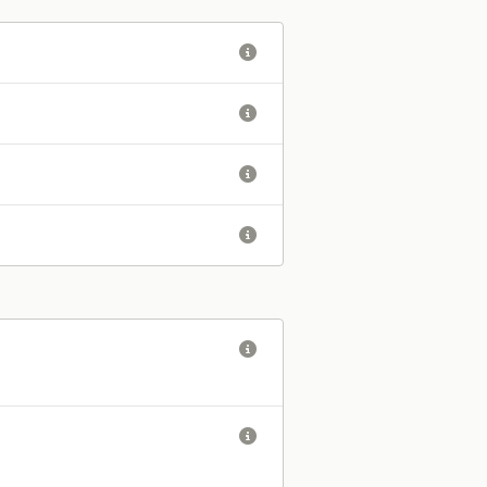





