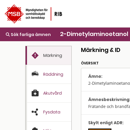
2-Dimetylaminoetanol
Sök farliga ämnen
Märkning & ID
Märkning
ÖVERSIKT
Räddning
Ämne:
2-Dimetylaminoetano
Akutvård
Ämnes­beskrivning
Frätande och brandfar
Fysdata
Skylt enligt ADR: