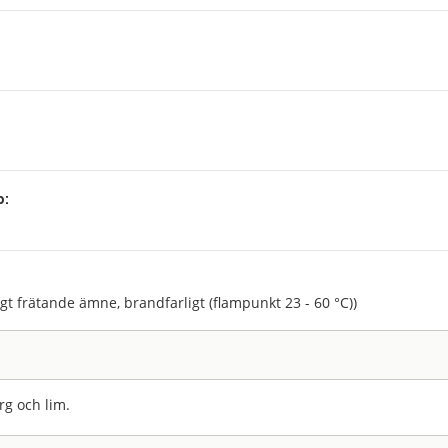
p:
:
agt frätande ämne, brandfarligt (flampunkt 23 - 60 °C))
rg och lim.