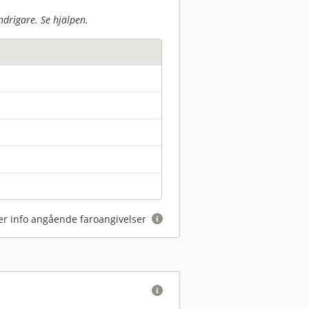
drigare. Se hjälpen.
r info angående faroangivelser

