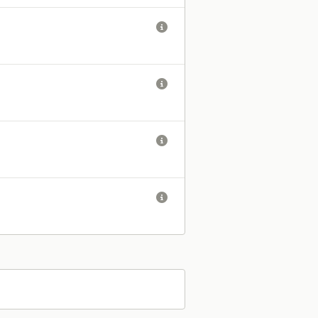



