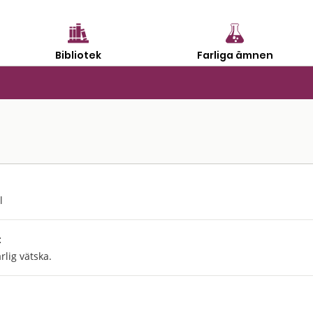
Bibliotek
Farliga ämnen
l
:
lig vätska.