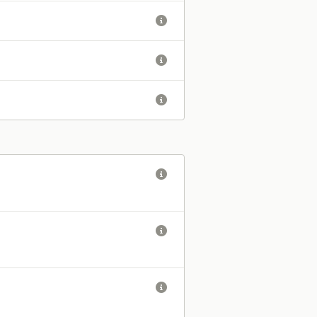





