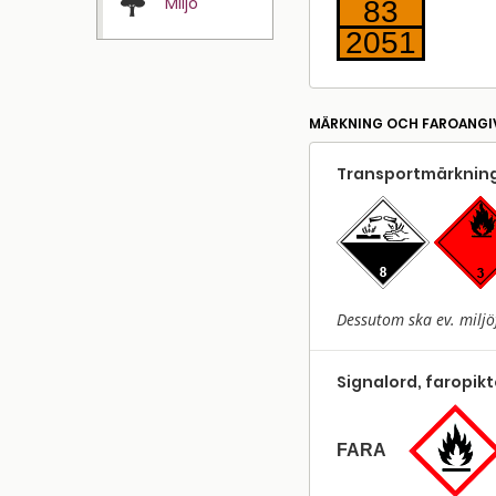
Miljö
83
2051
MÄRKNING OCH FAROANGI
Transport­märkning
Dessutom ska ev. miljö
Signalord, faropik
FARA