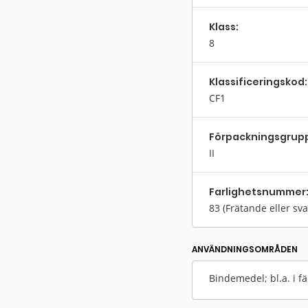
Klass:
8
Klassifi­cerings­kod:
CF1
Förpack­nings­grup
II
Farlighets­nummer
83
(Frätande eller sv
ANVÄNDNINGS­OMRÅDEN
Bindemedel; bl.a. i fä