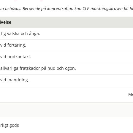
an behövas. Beroende på koncentration kan CLP-märkningskraven bli lin
ivelse
lig vätska och ånga.
 vid förtäring.
 vid hudkontakt.
allvarliga frätskador på hud och ögon.
 vid inandning.
Me
rligt gods