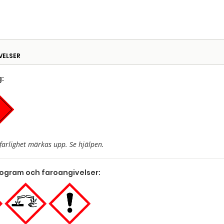
VELSER
:
farlighet märkas upp. Se hjälpen.
togram och faroangivelser: