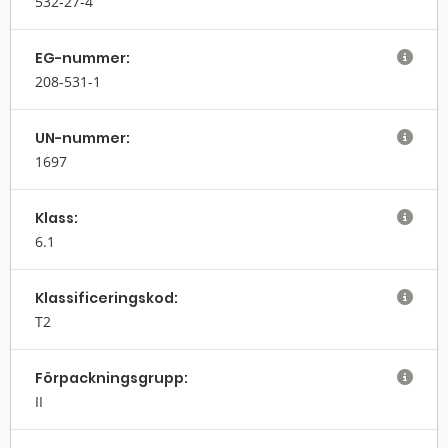
532-27-4
EG-nummer:

208-531-1
UN-nummer:

1697
Klass:

6.1
Klassifi­cerings­kod:

T2
Förpack­nings­grupp:

II