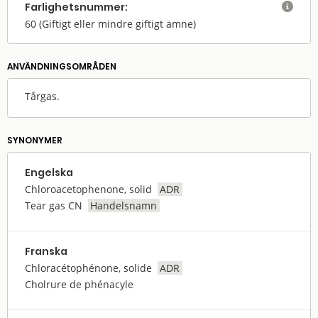
Farlighets­nummer:

60
(Giftigt eller mindre giftigt ämne)
ANVÄNDNINGS­OMRÅDEN
Tårgas.
SYNONYMER
Engelska
Chloroacetophenone, solid
ADR
Tear gas CN
Handelsnamn
Franska
Chloracétophénone, solide
ADR
Cholrure de phénacyle