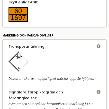
Skylt enligt ADR:
60
1697
MÄRKNING OCH FAROANGIVELSER
Transport­märkning:

Dessutom ska ev. miljöfarlighet märkas upp. Se hjälpen.
Signalord, faropiktogram och

faroangivelser:
Även ämnen som saknar harmoniserad märkning i CLP-