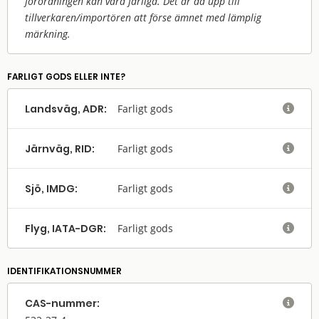
förordningen kan vara farliga. Det är då upp till
tillverkaren/
importören att förse ämnet med lämplig
märkning.
FARLIGT GODS ELLER INTE?
Landsväg, ADR:
Farligt gods

Järnväg, RID:
Farligt gods

Sjö, IMDG:
Farligt gods

Flyg, IATA-DGR:
Farligt gods

IDENTIFIKATIONSNUMMER
CAS-nummer:
