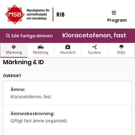
Program
Kloracetofenon, fast
Sök farliga ämnen
Märkning
Räddning
Akutvård
Fysdata
Miljö
Märkning & ID
ÖVERSIKT
Ämne:
Kloracetofenon, fast
Ämnes­beskrivning:
Giftigt fast ämne (organiskt).