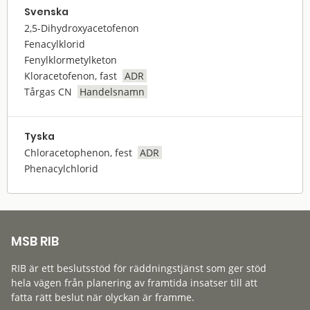
Svenska
2,5-Dihydroxyacetofenon
Fenacylklorid
Fenylklormetylketon
Kloracetofenon, fast
ADR
Tårgas CN
Handelsnamn
Tyska
Chloracetophenon, fest
ADR
Phenacylchlorid
MSB RIB
RIB är ett beslutsstöd för räddningstjänst som ger stöd
hela vägen från planering av framtida insatser till att
fatta rätt beslut när olyckan är framme.