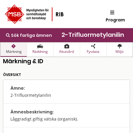
Program
2-Trifluormetylanilin
Sök farliga ämnen
Märkning
Räddning
Akutvård
Fysdata
Miljö
Märkning & ID
ÖVERSIKT
Ämne:
2-Trifluormetylanilin
Ämnes­beskrivning:
Låggradigt giftig vätska (organisk).