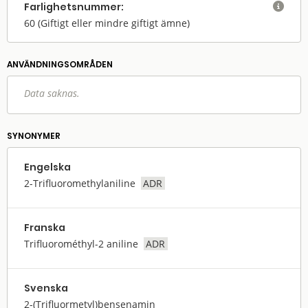
Farlighets­nummer:

60
(Giftigt eller mindre giftigt ämne)
ANVÄNDNINGS­OMRÅDEN
Data saknas.
SYNONYMER
Engelska
2-Trifluoromethylaniline
ADR
Franska
Trifluorométhyl-2 aniline
ADR
Svenska
2-(Trifluormetyl)bensenamin