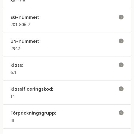
88-17-5
EG-nummer:

201-806-7
UN-nummer:

2942
Klass:

6.1
Klassifi­cerings­kod:

T1
Förpack­nings­grupp:

III