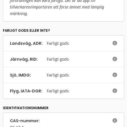
förordningen kan vara farliga. Det är då upp till
tillverkaren/
importören att förse ämnet med lämplig
märkning.
FARLIGT GODS ELLER INTE?
Landsväg, ADR:
Farligt gods

Järnväg, RID:
Farligt gods

Sjö, IMDG:
Farligt gods

Flyg, IATA-DGR:
Farligt gods

IDENTIFIKATIONSNUMMER
CAS-nummer:
