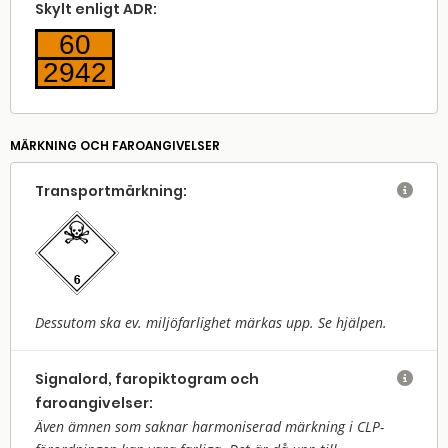
Skylt enligt ADR:
60
2942
MÄRKNING OCH FAROANGIVELSER
Transport­märkning:

Dessutom ska ev. miljöfarlighet märkas upp. Se hjälpen.
Signalord, faropiktogram och

faroangivelser:
Även ämnen som saknar harmoniserad märkning i CLP-