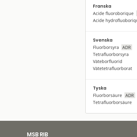
Franska
Acide fluoroborique
Acide hydrofluoboriq
Svenska
Fluorborsyra
ADR
Tetrafluorborsyra
Väteborfluorid
Vätetetrafluorborat
Tyska
Fluorborsäure
ADR
Tetrafluorborsäure
MSB RIB