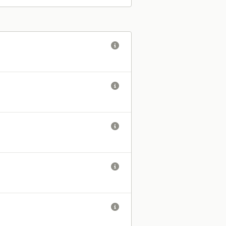




