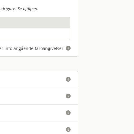
drigare. Se hjälpen.
r info angående faroangivelser




