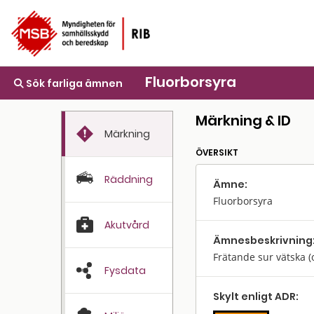
Fluorborsyra
Sök farliga ämnen
Märkning & ID
Märkning
ÖVERSIKT
Räddning
Ämne:
Fluorborsyra
Akutvård
Ämnes­beskrivning
Frätande sur vätska (
Fysdata
Skylt enligt ADR: