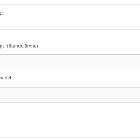
p:
:
agt frätande ämne)
medel.