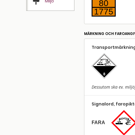
Miljö
80
1775
MÄRKNING OCH FAROANGI
Transport­märkning
Dessutom ska ev. miljö
Signalord, faropik
FARA