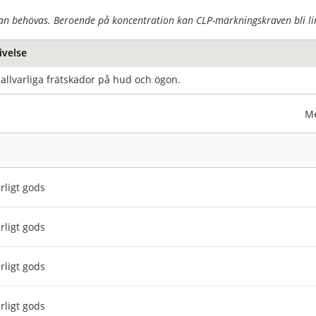
an behövas. Beroende på koncentration kan CLP-märkningskraven bli lin
ivelse
allvarliga frätskador på hud och ögon.
Me
rligt gods
rligt gods
rligt gods
rligt gods