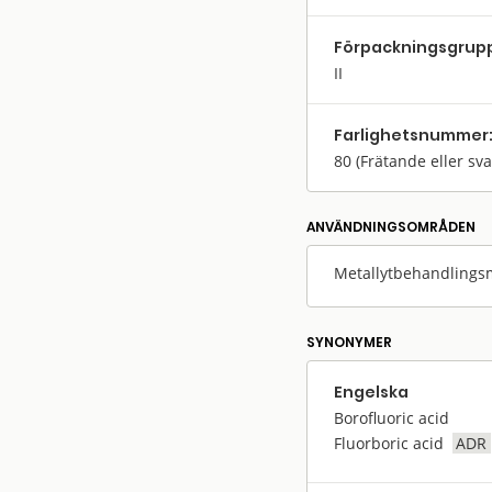
Förpack­nings­grup
II
Farlighets­nummer
80
(Frätande eller sv
ANVÄNDNINGS­OMRÅDEN
Metallytbehandlings
SYNONYMER
Engelska
Borofluoric acid
Fluorboric acid
ADR