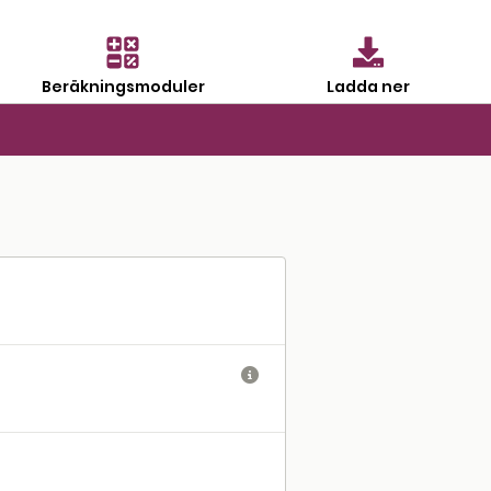
Beräkningsmoduler
Ladda ner
