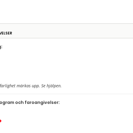
VELSER
:
farlighet märkas upp. Se hjälpen.
togram och faroangivelser: