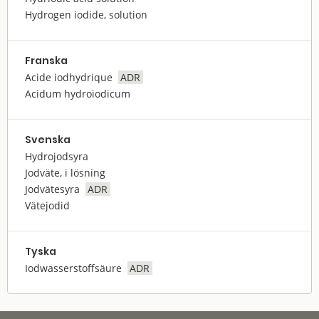
Hydrogen iodide, solution
Franska
Acide iodhydrique
ADR
Acidum hydroiodicum
Svenska
Hydrojodsyra
Jodväte, i lösning
Jodvätesyra
ADR
Vätejodid
Tyska
Iodwasserstoffsäure
ADR