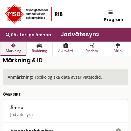
Program
Jodvätesyra
Sök farliga ämnen
Märkning
Räddning
Akutvård
Fysdata
Miljö
Märkning & ID
Anmärkning:
Toxikologiska data avser vätejodid.
ÖVERSIKT
Ämne:
Jodvätesyra
