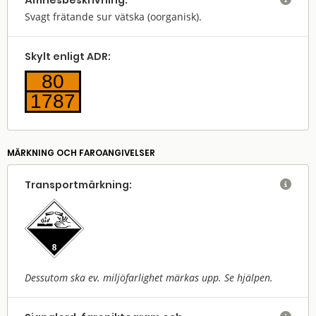
Ämnes­beskrivning:
Svagt frätande sur vätska (oorganisk).
Skylt enligt ADR:
80
1787
MÄRKNING OCH FAROANGIVELSER
Transport­märkning:

Dessutom ska ev. miljöfarlighet märkas upp. Se hjälpen.