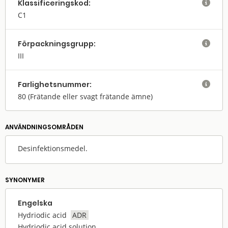
Klassifi­cerings­kod:

C1
Förpack­nings­grupp:

III
Farlighets­nummer:

80
(Frätande eller svagt frätande ämne)
ANVÄNDNINGS­OMRÅDEN
Desinfektionsmedel.
SYNONYMER
Engelska
Hydriodic acid
ADR
Hydriodic acid solution