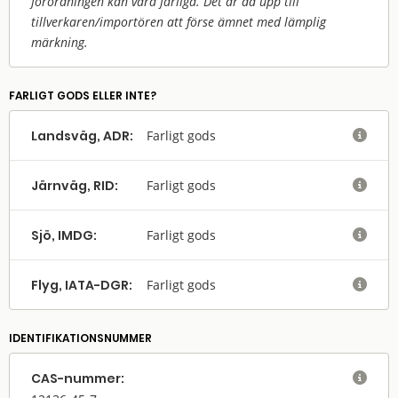
förordningen kan vara farliga. Det är då upp till
tillverkaren/
importören att förse ämnet med lämplig
märkning.
FARLIGT GODS ELLER INTE?
Landsväg, ADR:
Farligt gods

Järnväg, RID:
Farligt gods

Sjö, IMDG:
Farligt gods

Flyg, IATA-DGR:
Farligt gods

IDENTIFIKATIONSNUMMER
CAS-nummer:
