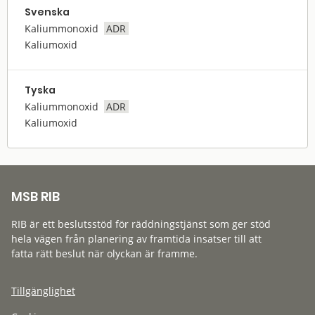
Svenska
Kaliummonoxid
ADR
Kaliumoxid
Tyska
Kaliummonoxid
ADR
Kaliumoxid
MSB RIB
RIB är ett beslutsstöd för räddningstjänst som ger stöd
hela vägen från planering av framtida insatser till att
fatta rätt beslut när olyckan är framme.
Tillgänglighet