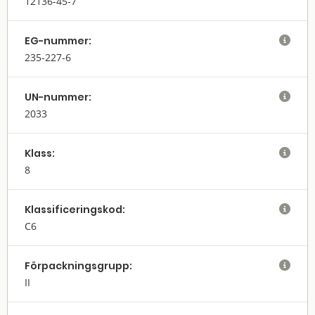
12136-45-7
EG-nummer:

235-227-6
UN-nummer:

2033
Klass:

8
Klassifi­cerings­kod:

C6
Förpack­nings­grupp:

II