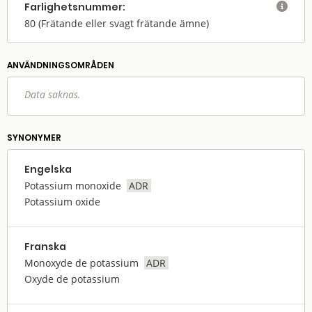
Farlighets­nummer:

80
(Frätande eller svagt frätande ämne)
ANVÄNDNINGS­OMRÅDEN
Data saknas.
SYNONYMER
Engelska
Potassium monoxide
ADR
Potassium oxide
Franska
Monoxyde de potassium
ADR
Oxyde de potassium