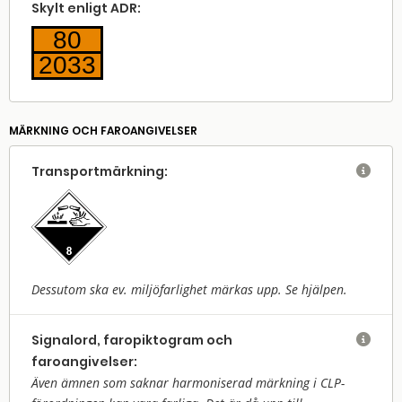
Skylt enligt ADR:
80
2033
MÄRKNING OCH FAROANGIVELSER
Transport­märkning:

Dessutom ska ev. miljöfarlighet märkas upp. Se hjälpen.
Signalord, faropiktogram och

faroangivelser:
Även ämnen som saknar harmoniserad märkning i CLP-