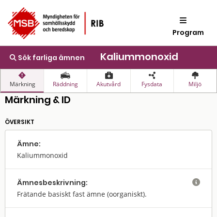
Program
Kaliummonoxid
Sök farliga ämnen
Märkning
Räddning
Akutvård
Fysdata
Miljö
Märkning & ID
ÖVERSIKT
Ämne:
Kaliummonoxid
Ämnes­beskrivning:

Frätande basiskt fast ämne (oorganiskt).