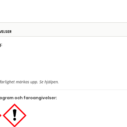
VELSER
:
farlighet märkas upp. Se hjälpen.
togram och faroangivelser: