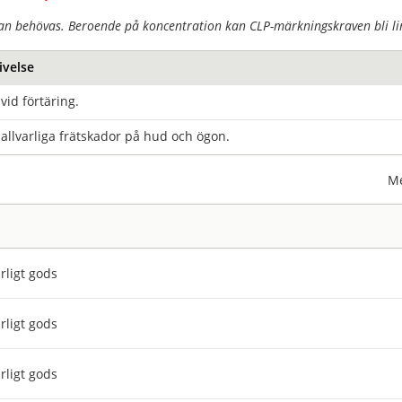
an behövas. Beroende på koncentration kan CLP-märkningskraven bli lin
ivelse
 vid förtäring.
allvarliga frätskador på hud och ögon.
Me
rligt gods
rligt gods
rligt gods