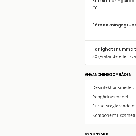
Klassifi­cerings­kod:
C6
Förpack­nings­grup
II
Farlighets­nummer
80
(Frätande eller sv
ANVÄNDNINGS­OMRÅDEN
Desinfektionsmedel.
Rengöringsmedel.
Surhetsreglerande me
Komponent i kosmeti
SYNONYMER