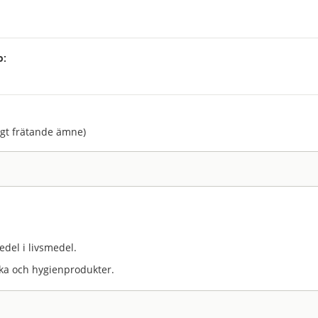
p:
:
agt frätande ämne)
del i livsmedel.
ka och hygienprodukter.