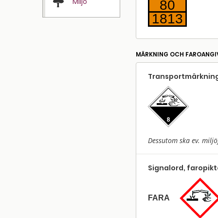
Miljö
80
1813
MÄRKNING OCH FAROANGI
Transport­märkning
Dessutom ska ev. miljö
Signalord, faropik
FARA