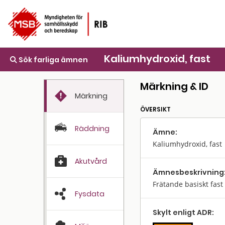
Kaliumhydroxid, fast
Sök farliga ämnen
Märkning & ID
Märkning
ÖVERSIKT
Räddning
Ämne:
Kaliumhydroxid, fast
Akutvård
Ämnes­beskrivning
Frätande basiskt fast
Fysdata
Skylt enligt ADR: