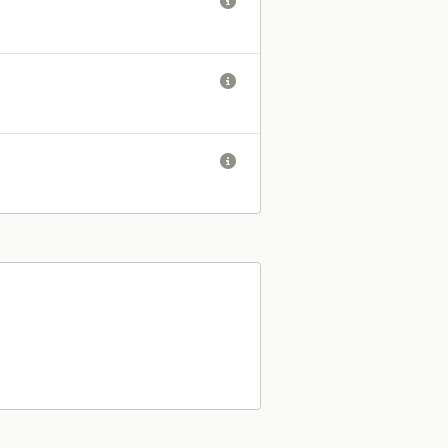


