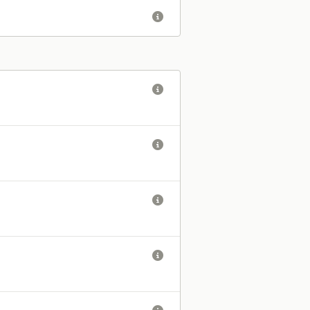




