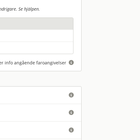
drigare. Se hjälpen.
r info angående faroangivelser



