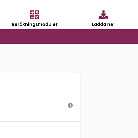
Beräkningsmoduler
Ladda ner
