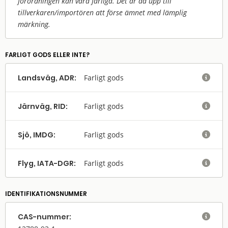
förordningen kan vara farliga. Det är då upp till
tillverkaren/
importören att förse ämnet med lämplig
märkning.
FARLIGT GODS ELLER INTE?
Landsväg, ADR:
Farligt gods

Järnväg, RID:
Farligt gods

Sjö, IMDG:
Farligt gods

Flyg, IATA-DGR:
Farligt gods

IDENTIFIKATIONSNUMMER
CAS-nummer:
