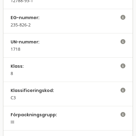
12788-93-1
EG-nummer:

235-826-2
UN-nummer:

1718
Klass:

8
Klassifi­cerings­kod:

C3
Förpack­nings­grupp:

III