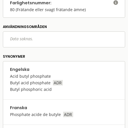
Farlighets­nummer:

80
(Frätande eller svagt frätande ämne)
ANVÄNDNINGS­OMRÅDEN
Data saknas.
SYNONYMER
Engelska
Acid butyl phosphate
Butyl acid phosphate
ADR
Butyl phosphoric acid
Franska
Phosphate acide de butyle
ADR