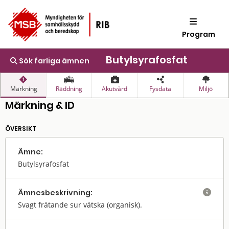
Program
Butylsyrafosfat
Sök farliga ämnen
Märkning
Räddning
Akutvård
Fysdata
Miljö
Märkning & ID
ÖVERSIKT
Ämne:
Butylsyrafosfat
Ämnes­beskrivning:

Svagt frätande sur vätska (organisk).