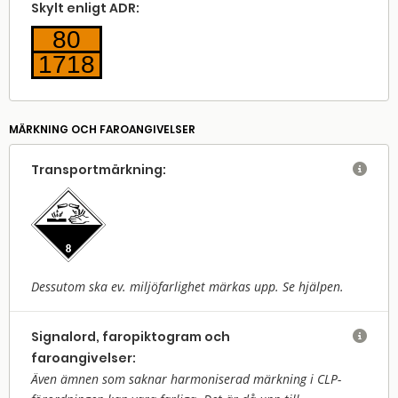
Skylt enligt ADR:
80
1718
MÄRKNING OCH FAROANGIVELSER
Transport­märkning:

Dessutom ska ev. miljöfarlighet märkas upp. Se hjälpen.
Signalord, faropiktogram och

faroangivelser:
Även ämnen som saknar harmoniserad märkning i CLP-