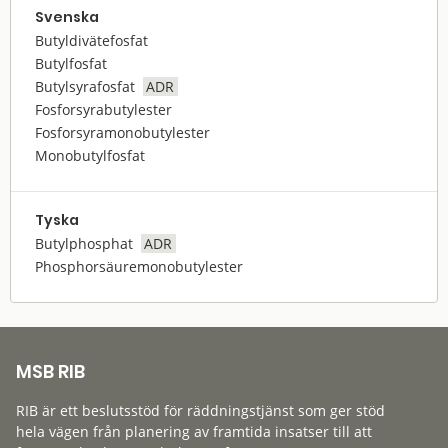
Svenska
Butyldivätefosfat
Butylfosfat
Butylsyrafosfat
ADR
Fosforsyrabutylester
Fosforsyramonobutylester
Monobutylfosfat
Tyska
Butylphosphat
ADR
Phosphorsäuremonobutylester
MSB RIB
RIB är ett beslutsstöd för räddningstjänst som ger stöd
hela vägen från planering av framtida insatser till att