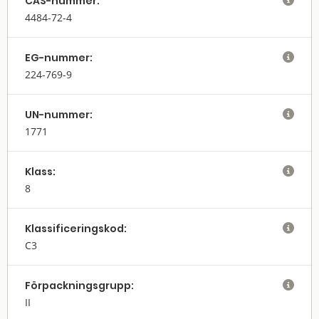
CAS-nummer:

4484-72-4
EG-nummer:

224-769-9
UN-nummer:

1771
Klass:

8
Klassifi­cerings­kod:

C3
Förpack­nings­grupp:

II