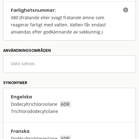
Farlighets­nummer:

X80
(Frätande eller svagt frätande ämne som
reagerar farligt med vatten. Vatten får endast
användas efter godkännande av sakkunnig.)
ANVÄNDNINGS­OMRÅDEN
Data saknas.
SYNONYMER
Engelska
Dodecyltrichlorosilane
ADR
Trichlorododecylsilane
Franska
Dodécyltrichlorosilane
ADR