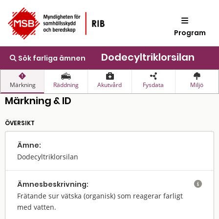
Program
Dodecyltriklorsilan
Sök farliga ämnen
Märkning
Räddning
Akutvård
Fysdata
Miljö
Märkning & ID
ÖVERSIKT
Ämne:
Dodecyltriklorsilan
Ämnes­beskrivning:

Frätande sur vätska (organisk) som reagerar farligt
med vatten.