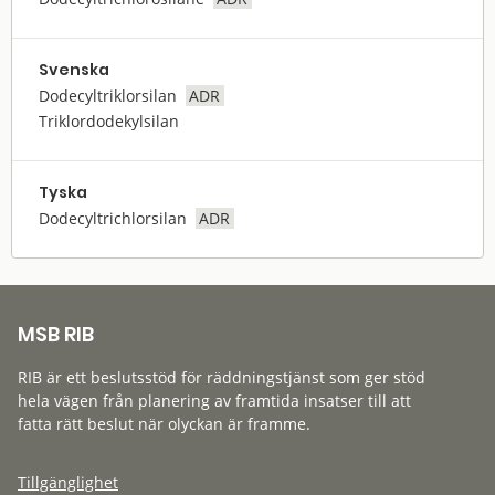
Svenska
Dodecyltriklorsilan
ADR
Triklordodekylsilan
Tyska
Dodecyltrichlorsilan
ADR
MSB RIB
RIB är ett beslutsstöd för räddningstjänst som ger stöd
hela vägen från planering av framtida insatser till att
fatta rätt beslut när olyckan är framme.
Tillgänglighet