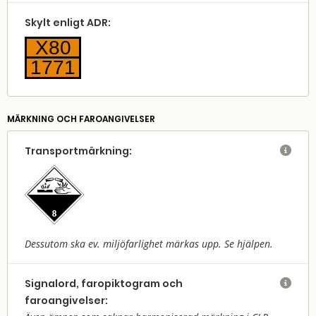
Skylt enligt ADR:
X80
1771
MÄRKNING OCH FAROANGIVELSER
Transport­märkning:

Dessutom ska ev. miljöfarlighet märkas upp. Se hjälpen.
Signalord, faropiktogram och

faroangivelser: