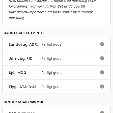
Även ämnen som saknar harmoniserad märkning i CLP-
förordningen kan vara farliga. Det är då upp till
tillverkaren/
importören att förse ämnet med lämplig
märkning.
FARLIGT GODS ELLER INTE?
Landsväg, ADR:
Farligt gods

Järnväg, RID:
Farligt gods

Sjö, IMDG:
Farligt gods

Flyg, IATA-DGR:
Farligt gods

IDENTIFIKATIONSNUMMER