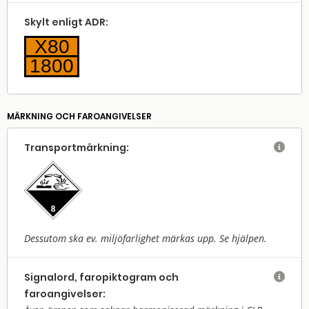
Skylt enligt ADR:
X80
1800
MÄRKNING OCH FAROANGIVELSER
Transport­märkning:

Dessutom ska ev. miljöfarlighet märkas upp. Se hjälpen.
Signalord, faropiktogram och

faroangivelser: