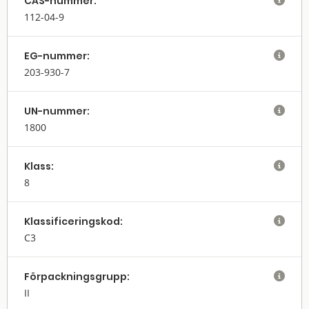
CAS-nummer:

112-04-9
EG-nummer:

203-930-7
UN-nummer:

1800
Klass:

8
Klassifi­cerings­kod:

C3
Förpack­nings­grupp:

II