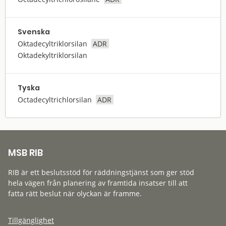
Svenska
Oktadecyltriklorsilan
ADR
Oktadekyltriklorsilan
Tyska
Octadecyltrichlorsilan
ADR
MSB RIB
RIB är ett beslutsstöd för räddningstjänst som ger stöd
hela vägen från planering av framtida insatser till att
fatta rätt beslut när olyckan är framme.
Tillgänglighet