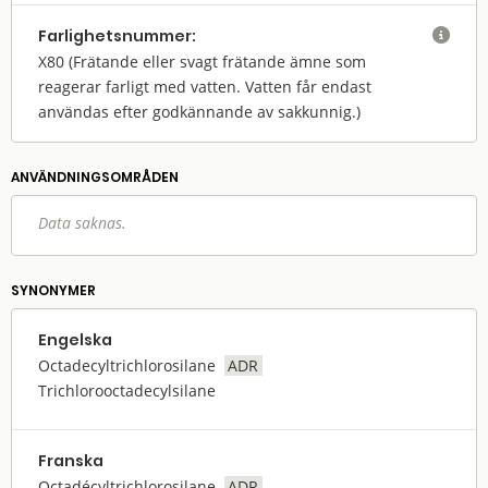
Farlighets­nummer:

X80
(Frätande eller svagt frätande ämne som
reagerar farligt med vatten. Vatten får endast
användas efter godkännande av sakkunnig.)
ANVÄNDNINGS­OMRÅDEN
Data saknas.
SYNONYMER
Engelska
Octadecyltrichlorosilane
ADR
Trichlorooctadecylsilane
Franska
Octadécyltrichlorosilane
ADR