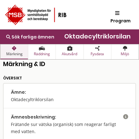
Program
Oktadecyltriklorsilan
Sök farliga ämnen
Märkning
Räddning
Akutvård
Fysdata
Miljö
Märkning & ID
ÖVERSIKT
Ämne:
Oktadecyltriklorsilan
Ämnes­beskrivning:

Frätande sur vätska (organisk) som reagerar farligt
med vatten.