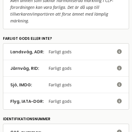
Även ämnen som saknar harmoniserad märkning i CLP-
förordningen kan vara farliga. Det är då upp till
tillverkaren/
importören att förse ämnet med lämplig
märkning.
FARLIGT GODS ELLER INTE?
Landsväg, ADR:
Farligt gods

Järnväg, RID:
Farligt gods

Sjö, IMDG:
Farligt gods

Flyg, IATA-DGR:
Farligt gods

IDENTIFIKATIONSNUMMER