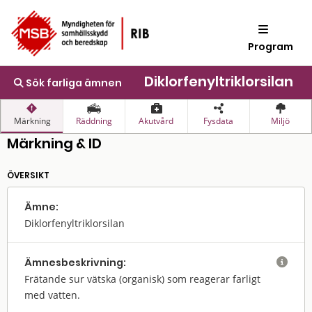
Program
Diklorfenyltriklorsilan
Sök farliga ämnen
Märkning
Räddning
Akutvård
Fysdata
Miljö
Märkning & ID
ÖVERSIKT
Ämne:
Diklorfenyltriklorsilan
Ämnes­beskrivning:

Frätande sur vätska (organisk) som reagerar farligt
med vatten.