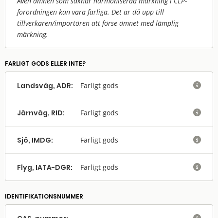
Även ämnen som saknar harmoniserad märkning i CLP-
förordningen kan vara farliga. Det är då upp till
tillverkaren/
importören att förse ämnet med lämplig
märkning.
FARLIGT GODS ELLER INTE?
Landsväg, ADR:
Farligt gods

Järnväg, RID:
Farligt gods

Sjö, IMDG:
Farligt gods

Flyg, IATA-DGR:
Farligt gods

IDENTIFIKATIONSNUMMER