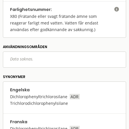
Farlighets­nummer:

X80
(Frätande eller svagt frätande ämne som
reagerar farligt med vatten. Vatten får endast
användas efter godkännande av sakkunnig.)
ANVÄNDNINGS­OMRÅDEN
Data saknas.
SYNONYMER
Engelska
Dichlorophenyltrichlorosilane
ADR
Trichlorodichlorophenylsilane
Franska
Dichlorophenyltrichlorosilane
ADR