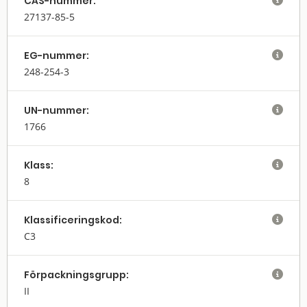
CAS-nummer:

27137-85-5
EG-nummer:

248-254-3
UN-nummer:

1766
Klass:

8
Klassifi­cerings­kod:

C3
Förpack­nings­grupp:

II