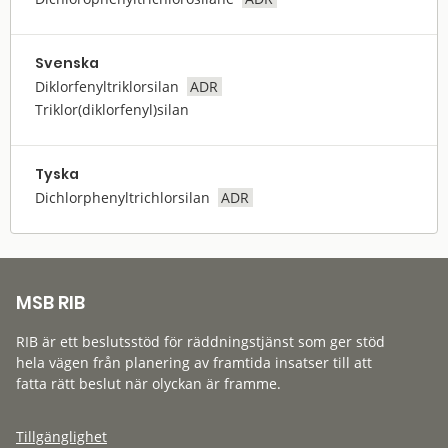
Svenska
Diklorfenyltriklorsilan
ADR
Triklor(diklorfenyl)silan
Tyska
Dichlorphenyltrichlorsilan
ADR
MSB RIB
RIB är ett beslutsstöd för räddningstjänst som ger stöd
hela vägen från planering av framtida insatser till att
fatta rätt beslut när olyckan är framme.
Tillgänglighet