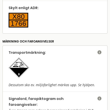
Skylt enligt ADR:
X80
1766
MÄRKNING OCH FAROANGIVELSER
Transport­märkning:

Dessutom ska ev. miljöfarlighet märkas upp. Se hjälpen.
Signalord, faropiktogram och

faroangivelser: