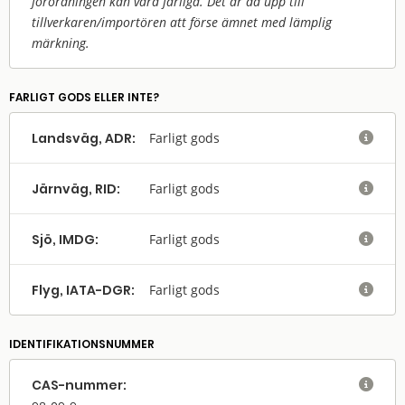
förordningen kan vara farliga. Det är då upp till
tillverkaren/
importören att förse ämnet med lämplig
märkning.
FARLIGT GODS ELLER INTE?
Landsväg, ADR:
Farligt gods

Järnväg, RID:
Farligt gods

Sjö, IMDG:
Farligt gods

Flyg, IATA-DGR:
Farligt gods

IDENTIFIKATIONSNUMMER
CAS-nummer:
