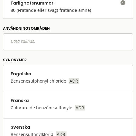
Farlighets­nummer:

80
(Frätande eller svagt frätande ämne)
ANVÄNDNINGS­OMRÅDEN
Data saknas.
SYNONYMER
Engelska
Benzenesulphonyl chloride
ADR
Franska
Chlorure de benzénesulfonyle
ADR
Svenska
Bensensulfonylklorid
ADR