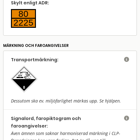
Skylt enligt ADR:
80
2225
MÄRKNING OCH FAROANGIVELSER
Transport­märkning:

Dessutom ska ev. miljöfarlighet märkas upp. Se hjälpen.
Signalord, faropiktogram och

faroangivelser:
Även ämnen som saknar harmoniserad märkning i CLP-