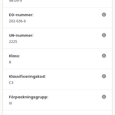
98-09-9
EG-nummer:

202-636-6
UN-nummer:

2225
Klass:

8
Klassifi­cerings­kod:

C3
Förpack­nings­grupp:

III