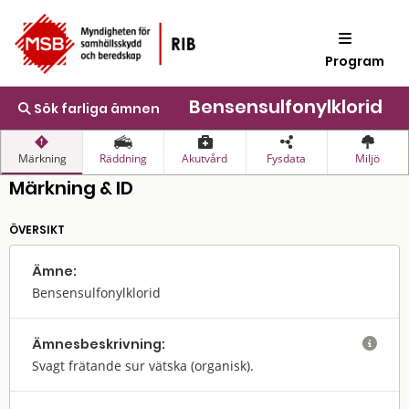
Program
Bensensulfonylklorid
Sök farliga ämnen
Märkning
Räddning
Akutvård
Fysdata
Miljö
Märkning & ID
ÖVERSIKT
Ämne:
Bensensulfonylklorid
Ämnes­beskrivning:

Svagt frätande sur vätska (organisk).